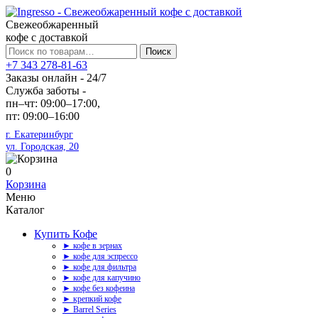
Свежеобжаренный
кофе с доставкой
Искать:
Поиск
+7 343 278-81-63
Заказы онлайн - 24/7
Служба заботы -
пн–чт: 09:00–17:00,
пт: 09:00–16:00
г. Екатеринбург
ул. Городская, 20
0
Корзина
Меню
Каталог
Купить Кофе
► кофе в зернах
► кофе для эспрессо
► кофе для фильтра
► кофе для капучино
► кофе без кофеина
► крепкий кофе
► Barrel Series