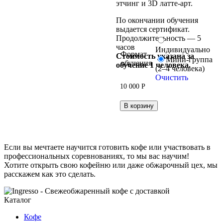
этчинг и 3D латте-арт.
По окончании обучения
выдается сертификат.
Продолжительность — 5
часов
Индивидуально
Формат
Стоимость указана за
Мини-группа
обучения
обучение 1 человека.
(2–4 человека)
Очистить
10 000
Р
В корзину
Если вы мечтаете научится готовить кофе или участвовать в
профессиональных соревнованиях, то мы вас научим!
Хотите открыть свою кофейню или даже обжарочный цех, мы
расскажем как это сделать.
Каталог
Кофе