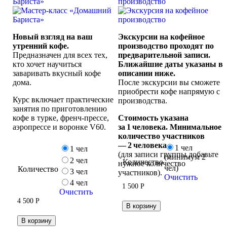
Бариста»
производство
Новый взгляд на ваш
Экскурсии на кофейное
утренний кофе.
производство проходят по
Предназначен для всех тех,
предварительной записи.
кто хочет научиться
Ближайшие даты указаны в
заваривать вкусный кофе
описании ниже.
дома.
После экскурсии вы сможете
приобрести кофе напрямую с
Курс включает практические
производства.
занятия по приготовлению
кофе в турке, френч-прессе,
Стоимость указана
аэропрессе и воронке V60.
за 1 человека. Минимальное
количество участников
— 2 человека
1 чел
1 чел
(для записи группы добавьте
(минимум 2
2 чел
Количество
нужное количество
чел)
Количество
3 чел
участников).
Очистить
4 чел
1 500
Р
Очистить
4 500
Р
В корзину
В корзину