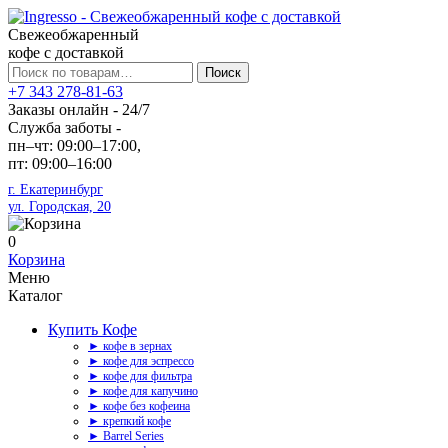
Свежеобжаренный
кофе с доставкой
Искать:
Поиск
+7 343 278-81-63
Заказы онлайн - 24/7
Служба заботы -
пн–чт: 09:00–17:00,
пт: 09:00–16:00
г. Екатеринбург
ул. Городская, 20
0
Корзина
Меню
Каталог
Купить Кофе
► кофе в зернах
► кофе для эспрессо
► кофе для фильтра
► кофе для капучино
► кофе без кофеина
► крепкий кофе
► Barrel Series