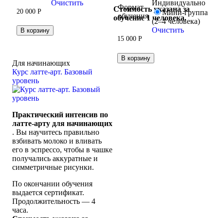
Очистить
Индивидуально
из 5
Формат
Стоимость указана за
20 000
Р
Мини-группа
обучения
обучение 1 человека.
(2–4 человека)
Очистить
В корзину
15 000
Р
В корзину
Для начинающих
Курс латте-арт. Базовый
уровень
Практический интенсив по
латте-арту для начинающих
. Вы научитесь правильно
взбивать молоко и вливать
его в эспрессо, чтобы в чашке
получались аккуратные и
симметричные рисунки.
По окончании обучения
выдается сертификат.
Продолжительность — 4
часа.