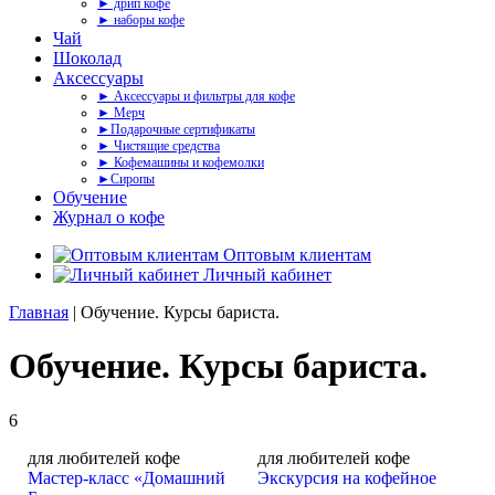
► дрип кофе
► наборы кофе
Чай
Шоколад
Аксессуары
► Аксессуары и фильтры для кофе
► Мерч
►Подарочные сертификаты
► Чистящие средства
► Кофемашины и кофемолки
►Сиропы
Обучение
Журнал о кофе
Оптовым клиентам
Личный кабинет
Главная
| Обучение. Курсы бариста.
Обучение. Курсы бариста.
6
для любителей кофе
для любителей кофе
Мастер-класс «Домашний
Экскурсия на кофейное