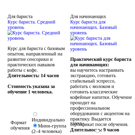
Для бариста
Для начинающих
Курс бариста. Средний
Курс бариста для
уровень
начинающих. Базовый
уровень
Курс для бариста с базовым
опытом, направленный на
развитие сенсорики и
Практический курс бариста
практических навыков
для начинающих:
работы с кофе.
вы научитесь настраивать
Длительность: 14 часов
экстракцию, готовить
стабильный эспрессо,
Стоимость указана за
работать с молоком и
обучение 1 человека.
готовить классические
кофейные напитки. Обучение
проходит на
профессиональном
оборудовании с акцентом на
практику. Выдается
Индивидуально
Формат
сертификат после обучения.
Мини-группа
обучения
Длительность: 9 часов
Оценка
(2–4 человека)
5.00