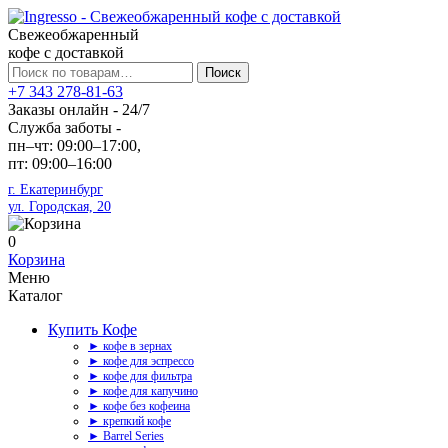
Свежеобжаренный
кофе с доставкой
Искать:
Поиск
+7 343 278-81-63
Заказы онлайн - 24/7
Служба заботы -
пн–чт: 09:00–17:00,
пт: 09:00–16:00
г. Екатеринбург
ул. Городская, 20
0
Корзина
Меню
Каталог
Купить Кофе
► кофе в зернах
► кофе для эспрессо
► кофе для фильтра
► кофе для капучино
► кофе без кофеина
► крепкий кофе
► Barrel Series