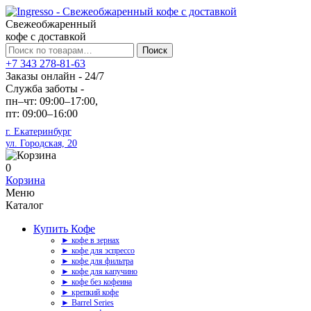
Свежеобжаренный
кофе с доставкой
Искать:
Поиск
+7 343 278-81-63
Заказы онлайн - 24/7
Служба заботы -
пн–чт: 09:00–17:00,
пт: 09:00–16:00
г. Екатеринбург
ул. Городская, 20
0
Корзина
Меню
Каталог
Купить Кофе
► кофе в зернах
► кофе для эспрессо
► кофе для фильтра
► кофе для капучино
► кофе без кофеина
► крепкий кофе
► Barrel Series