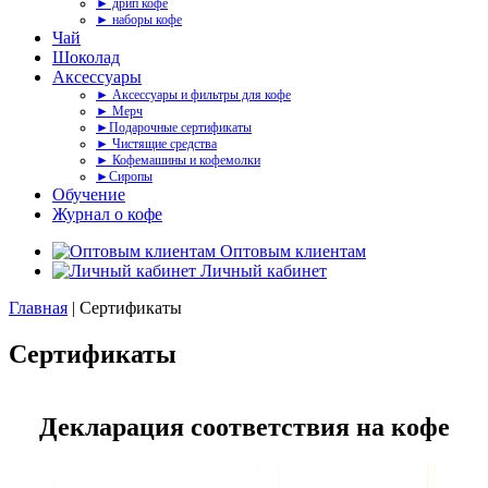
► дрип кофе
► наборы кофе
Чай
Шоколад
Аксессуары
► Аксессуары и фильтры для кофе
► Мерч
►Подарочные сертификаты
► Чистящие средства
► Кофемашины и кофемолки
►Сиропы
Обучение
Журнал о кофе
Оптовым клиентам
Личный кабинет
Главная
|
Сертификаты
Сертификаты
Декларация соответствия на кофе