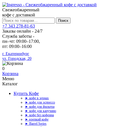
Свежеобжаренный
кофе с доставкой
Искать:
Поиск
+7 343 278-81-63
Заказы онлайн - 24/7
Служба заботы -
пн–чт: 09:00–17:00,
пт: 09:00–16:00
г. Екатеринбург
ул. Городская, 20
0
Корзина
Меню
Каталог
Купить Кофе
► кофе в зернах
► кофе для эспрессо
► кофе для фильтра
► кофе для капучино
► кофе без кофеина
► крепкий кофе
► Barrel Series