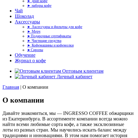
► дрип кофе
► наборы кофе
Чай
Шоколад
Аксессуары
► Аксессуары и фильтры для кофе
► Мерч
►Подарочные сертификаты
► Чистящие средства
► Кофемашины и кофемолки
►Сиропы
Обучение
Журнал о кофе
Оптовым клиентам
Личный кабинет
Главная
|
О компании
О компании
Давайте знакомиться, мы — INGRESSO COFFEE обжарщики
из Екатеринбурга. В ассортименте компании всегда можно
найти всеми любимые сорта кофе, а также эксклюзивные
лоты из разных стран. Мы научились искать баланс между
традициями и инновациями. В этом нам помогает история