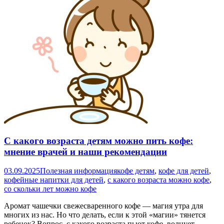
С какого возраста детям можно пить кофе:
мнение врачей и наши рекомендации
03.09.2025
Полезная информация
кофе детям
,
кофе для детей
,
кофейные напитки для детей
,
с какого возраста можно кофе
,
со скольки лет можно кофе
Аромат чашечки свежесваренного кофе — магия утра для
многих из нас. Но что делать, если к этой «магии» тянется
ребенок? Вопрос, с какого возраста пьют кофе, волнует