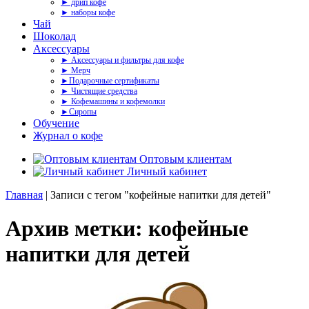
► дрип кофе
► наборы кофе
Чай
Шоколад
Аксессуары
► Аксессуары и фильтры для кофе
► Мерч
►Подарочные сертификаты
► Чистящие средства
► Кофемашины и кофемолки
►Сиропы
Обучение
Журнал о кофе
Оптовым клиентам
Личный кабинет
Главная
|
Записи с тегом "кофейные напитки для детей"
Архив метки: кофейные
напитки для детей