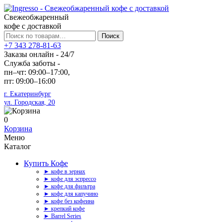
Свежеобжаренный
кофе с доставкой
Искать:
Поиск
+7 343 278-81-63
Заказы онлайн - 24/7
Служба заботы -
пн–чт: 09:00–17:00,
пт: 09:00–16:00
г. Екатеринбург
ул. Городская, 20
0
Корзина
Меню
Каталог
Купить Кофе
► кофе в зернах
► кофе для эспрессо
► кофе для фильтра
► кофе для капучино
► кофе без кофеина
► крепкий кофе
► Barrel Series