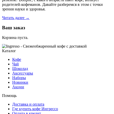
родителей-кофеманов. Давайте разберемся в этом с точки
зрения науки и здоровья.
С
Читать далее
→
какого
возраста
Ваш заказ
детям
можно
Корзина пуста.
пить
кофе:
мнение
Каталог
врачей
и
Кофе
наши
Чай
рекомендации
Шоколад
Аксессуары
Наборы
Новинки
Акции
Помощь
Доставка и оплата
Где купить кофе Ингрессо
Оплата в кредит