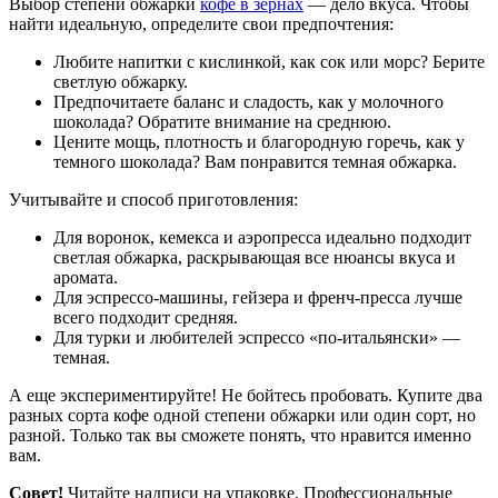
Выбор степени обжарки
кофе в зернах
— дело вкуса. Чтобы
найти идеальную, определите свои предпочтения:
Любите напитки с кислинкой, как сок или морс? Берите
светлую обжарку.
Предпочитаете баланс и сладость, как у молочного
шоколада? Обратите внимание на среднюю.
Цените мощь, плотность и благородную горечь, как у
темного шоколада? Вам понравится темная обжарка.
Учитывайте и способ приготовления:
Для воронок, кемекса и аэропресса идеально подходит
светлая обжарка, раскрывающая все нюансы вкуса и
аромата.
Для эспрессо-машины, гейзера и френч-пресса лучше
всего подходит средняя.
Для турки и любителей эспрессо «по-итальянски» —
темная.
А еще экспериментируйте! Не бойтесь пробовать. Купите два
разных сорта кофе одной степени обжарки или один сорт, но
разной. Только так вы сможете понять, что нравится именно
вам.
Совет!
Читайте надписи на упаковке. Профессиональные