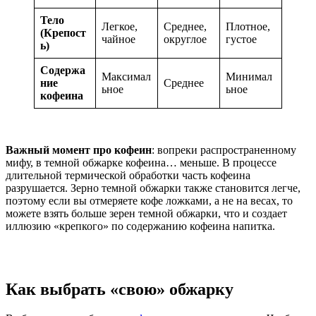
Тело
Легкое,
Среднее,
Плотное,
(Крепост
чайное
округлое
густое
ь)
Содержа
Максимал
Минимал
ние
Среднее
ьное
ьное
кофеина
Важный момент про кофеин
: вопреки распространенному
мифу, в темной обжарке кофеина… меньше. В процессе
длительной термической обработки часть кофеина
разрушается. Зерно темной обжарки также становится легче,
поэтому если вы отмеряете кофе ложками, а не на весах, то
можете взять больше зерен темной обжарки, что и создает
иллюзию «крепкого» по содержанию кофеина напитка.
Как выбрать «свою» обжарку