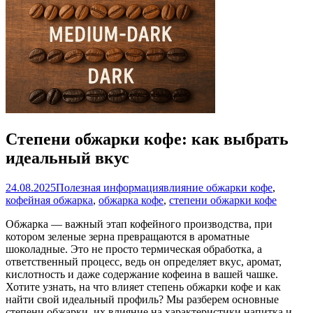
Степени обжарки кофе: как выбрать
идеальный вкус
24.08.2025
Полезная информация
влияние обжарки кофе
,
кофейная обжарка
,
обжарка кофе
,
степени обжарки кофе
Обжарка — важный этап кофейного производства, при
котором зеленые зерна превращаются в ароматные
шоколадные. Это не просто термическая обработка, а
ответственный процесс, ведь он определяет вкус, аромат,
кислотность и даже содержание кофеина в вашей чашке.
Хотите узнать, на что влияет степень обжарки кофе и как
найти свой идеальный профиль? Мы разберем основные
степени обжарки, их влияние на характеристики напитка и