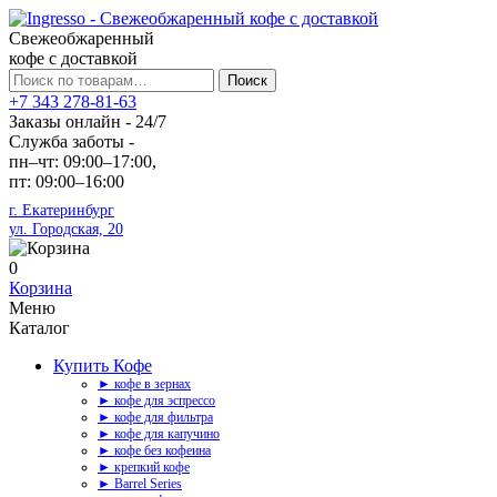
Свежеобжаренный
кофе с доставкой
Искать:
Поиск
+7 343 278-81-63
Заказы онлайн - 24/7
Служба заботы -
пн–чт: 09:00–17:00,
пт: 09:00–16:00
г. Екатеринбург
ул. Городская, 20
0
Корзина
Меню
Каталог
Купить Кофе
► кофе в зернах
► кофе для эспрессо
► кофе для фильтра
► кофе для капучино
► кофе без кофеина
► крепкий кофе
► Barrel Series