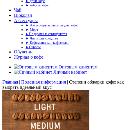
► дрип кофе
► наборы кофе
Чай
Шоколад
Аксессуары
► Аксессуары и фильтры для кофе
► Мерч
►Подарочные сертификаты
► Чистящие средства
► Кофемашины и кофемолки
►Сиропы
Обучение
Журнал о кофе
Оптовым клиентам
Личный кабинет
Главная
|
Полезная информация
|
Степени обжарки кофе: как
выбрать идеальный вкус