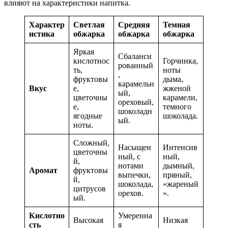
влияют на характеристики напитка.
Характер
Светлая
Средняя
Темная
истика
обжарка
обжарка
обжарка
Яркая
Сбаланси
кислотнос
Горчинка,
рованный
ть,
ноты
,
фруктовы
дыма,
карамельн
Вкус
е,
жженой
ый,
цветочны
карамели,
ореховый,
е,
темного
шоколадн
ягодные
шоколада.
ый.
ноты.
Сложный,
Насыщен
Интенсив
цветочны
ный, с
ный,
й,
нотами
дымный,
Аромат
фруктовы
выпечки,
пряный,
й,
шоколада,
«жареный
цитрусов
орехов.
».
ый.
Кислотно
Умеренна
Высокая
Низкая
сть
я