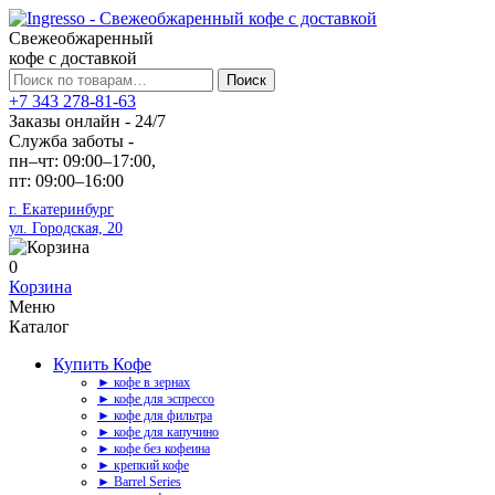
Свежеобжаренный
кофе с доставкой
Искать:
Поиск
+7 343 278-81-63
Заказы онлайн - 24/7
Служба заботы -
пн–чт: 09:00–17:00,
пт: 09:00–16:00
г. Екатеринбург
ул. Городская, 20
0
Корзина
Меню
Каталог
Купить Кофе
► кофе в зернах
► кофе для эспрессо
► кофе для фильтра
► кофе для капучино
► кофе без кофеина
► крепкий кофе
► Barrel Series