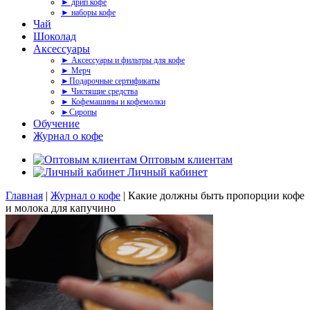
► дрип кофе
► наборы кофе
Чай
Шоколад
Аксессуары
► Аксессуары и фильтры для кофе
► Мерч
►Подарочные сертификаты
► Чистящие средства
► Кофемашины и кофемолки
►Сиропы
Обучение
Журнал о кофе
Оптовым клиентам
Личный кабинет
Главная
|
Журнал о кофе
|
Какие должны быть пропорции кофе
и молока для капучино