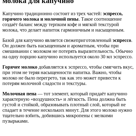
молока для капучино
Капучино традиционно состоит из трех частей:
эспрессо,
горячего молока и молочной пены
. Такое соотношение
создаёт баланс между терпким кофе и мягкой текстурой
молока, что делает напиток гармоничным и насыщенным.
Базой для капучино является свежеприготовленный
эспрессо
.
Он должен быть насыщенным и ароматным, чтобы при
смешивании с молоком не потерять выразительность. Обычно
на одну порцию капучино используется около 30 мл эспрессо.
Горячее молоко
добавляется к эспрессо, чтобы смягчить вкус,
при этом не теряя насыщенности напитка. Важно, чтобы
молоко не было перегрето, так как это может привести к
потерям молочной сладости и текстуры.
Молочная пена
— тот элемент, который придаёт капучино
характерную «воздушность» и лёгкость. Пена должна быть
густой и стойкой, образовывать плотный слой, который не
спадает в течение нескольких минут. Для этого молоко нужно
тщательно взбить, добившись микропены с мелкими
пузырьками.