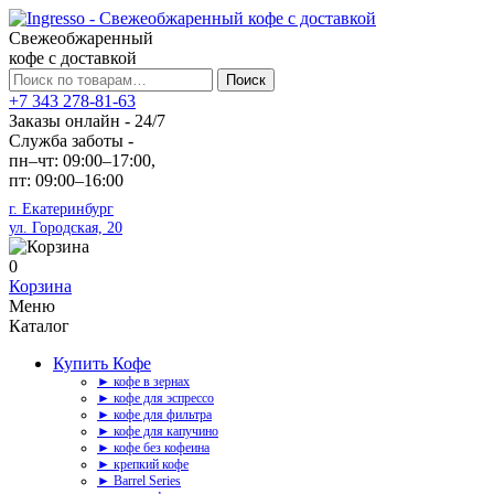
Свежеобжаренный
кофе с доставкой
Искать:
Поиск
+7 343 278-81-63
Заказы онлайн - 24/7
Служба заботы -
пн–чт: 09:00–17:00,
пт: 09:00–16:00
г. Екатеринбург
ул. Городская, 20
0
Корзина
Меню
Каталог
Купить Кофе
► кофе в зернах
► кофе для эспрессо
► кофе для фильтра
► кофе для капучино
► кофе без кофеина
► крепкий кофе
► Barrel Series