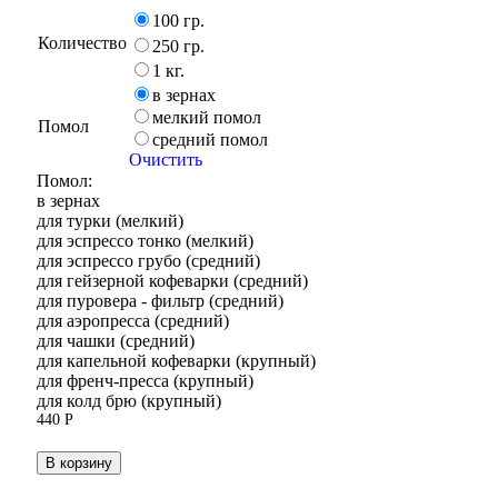
100 гр.
Количество
250 гр.
1 кг.
в зернах
мелкий помол
Помол
средний помол
Очистить
Помол:
в зернах
для турки (мелкий)
для эспрессо тонко (мелкий)
для эспрессо грубо (средний)
для гейзерной кофеварки (средний)
для пуровера - фильтр (средний)
для аэропресса (средний)
для чашки (средний)
для капельной кофеварки (крупный)
для френч-пресса (крупный)
для колд брю (крупный)
440
Р
В корзину