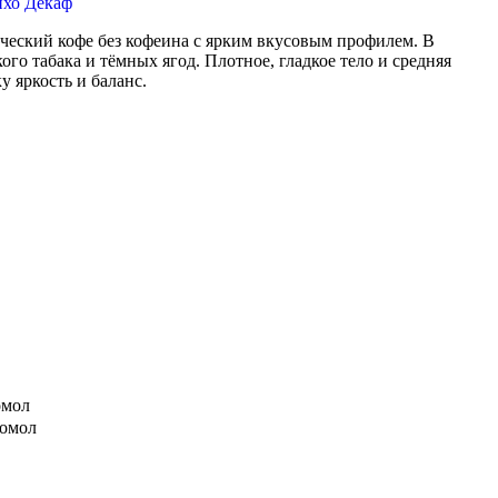
еский кофе без кофеина с ярким вкусовым профилем. В
ого табака и тёмных ягод. Плотное, гладкое тело и средняя
 яркость и баланс.
омол
помол