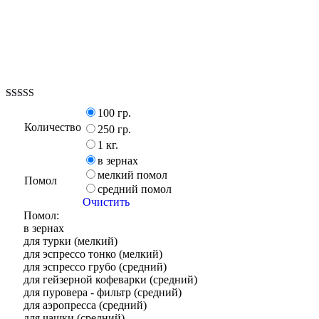
Оценка
100 гр.
5.00
Количество
из 5
250 гр.
1 кг.
в зернах
мелкий помол
Помол
средний помол
Очистить
Помол:
в зернах
для турки (мелкий)
для эспрессо тонко (мелкий)
для эспрессо грубо (средний)
для гейзерной кофеварки (средний)
для пуровера - фильтр (средний)
для аэропресса (средний)
для чашки (средний)