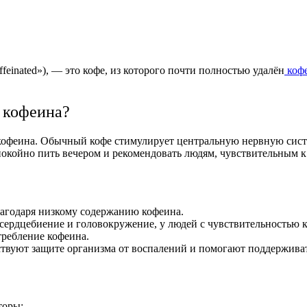
feinated»), — это кофе, из которого почти полностью удалён
коф
з кофеина?
кофеина. Обычный кофе стимулирует центральную нервную систе
покойно пить вечером и рекомендовать людям, чувствительным к
лагодаря низкому содержанию кофеина.
сердцебиение и головокружение, у людей с чувствительностью к
ребление кофеина.
твуют защите организма от воспалений и помогают поддерживат
торы: