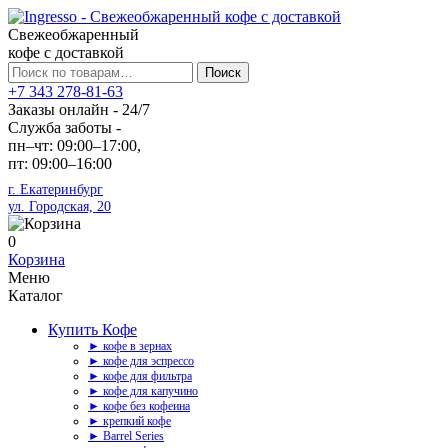
Свежеобжаренный
кофе с доставкой
Искать:
Поиск
+7 343 278-81-63
Заказы онлайн - 24/7
Служба заботы -
пн–чт: 09:00–17:00,
пт: 09:00–16:00
г. Екатеринбург
ул. Городская, 20
0
Корзина
Меню
Каталог
Купить Кофе
► кофе в зернах
► кофе для эспрессо
► кофе для фильтра
► кофе для капучино
► кофе без кофеина
► крепкий кофе
► Barrel Series