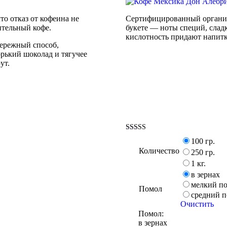
то отказ от кофеина не
Сертифицированный органич
ительный кофе.
букете — ноты специй, сладк
кислотность придают напитку
бережный способ,
орький шоколад и тягучее
ут.
Оценка
100 гр.
5.00
Количество
из 5
250 гр.
1 кг.
в зернах
мелкий п
Помол
средний 
Очистить
Помол:
в зернах