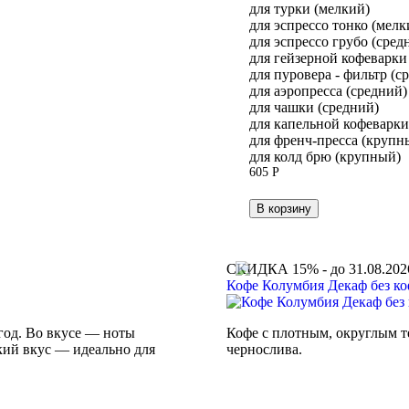
для турки (мелкий)
для эспрессо тонко (мелк
для эспрессо грубо (сред
для гейзерной кофеварки
для пуровера - фильтр (с
для аэропресса (средний)
для чашки (средний)
для капельной кофеварк
для френч-пресса (крупн
для колд брю (крупный)
605
Р
В корзину
СКИДКА 15% - до 31.08.202
Кофе Колумбия Декаф без ко
год. Во вкусе — ноты
Кофе с плотным, округлым те
ркий вкус — идеально для
чернослива.