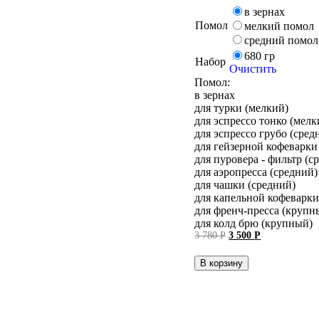
в зернах
Помол
мелкий помол
средний помол
680 гр
Набор
Очистить
Помол:
в зернах
для турки (мелкий)
для эспрессо тонко (мелк
для эспрессо грубо (сред
для гейзерной кофеварки
для пуровера - фильтр (с
для аэропресса (средний)
для чашки (средний)
для капельной кофеварк
для френч-пресса (крупн
для колд брю (крупный)
Первоначальная
Текущая
3 780
Р
3 500
Р
цена
цена:
составляла
3 500 руб..
В корзину
3 780 руб..