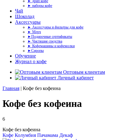
► дрип кофе
► наборы кофе
Чай
Шоколад
Аксессуары
► Аксессуары и фильтры для кофе
► Мерч
►Подарочные сертификаты
► Чистящие средства
► Кофемашины и кофемолки
►Сиропы
Обучение
Журнал о кофе
Оптовым клиентам
Личный кабинет
Главная
| Кофе без кофеина
Кофе без кофеина
6
Кофе без кофеина
Кофе Колумбия Пачамама Декаф