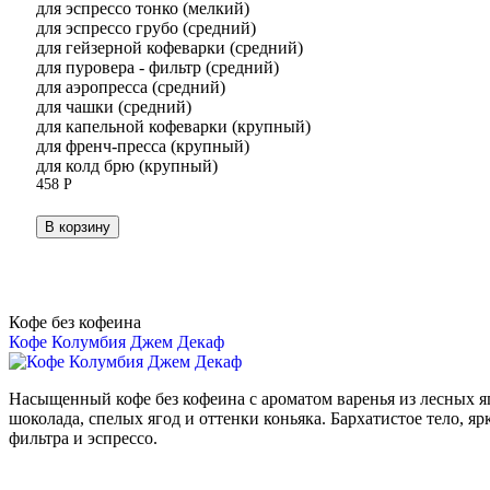
для эспрессо тонко (мелкий)
для эспрессо грубо (средний)
для гейзерной кофеварки (средний)
для пуровера - фильтр (средний)
для аэропресса (средний)
для чашки (средний)
для капельной кофеварки (крупный)
для френч-пресса (крупный)
для колд брю (крупный)
458
Р
В корзину
Кофе без кофеина
Кофе Колумбия Джем Декаф
Насыщенный кофе без кофеина с ароматом варенья из лесных я
шоколада, спелых ягод и оттенки коньяка. Бархатистое тело, я
фильтра и эспрессо.