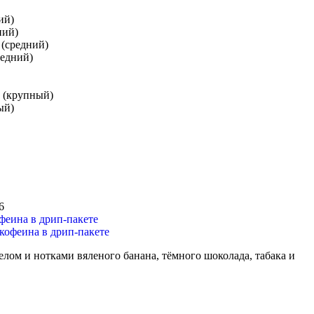
ий)
ний)
 (средний)
редний)
и (крупный)
ый)
6
феина в дрип-пакете
лом и нотками вяленого банана, тёмного шоколада, табака и