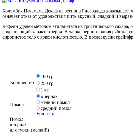
Колумбия Пачамама Декаф из региона Рисаральда доказывает, ч
означает отказ от удовольствия пить вкусный, сладкий и выраз
Кофеин удалён методом этилацетата из тростникового сахара, 
сохраняющий характер зерна. В чашке черноплодная рябина, г
сиропистое тело с яркой кислотностью. В послевкусии грейпфр
100 гр.
Количество
250 гр.
1 кг.
в зернах
мелкий помол
Помол
средний помол
Очистить
Помол:
в зернах
для турки (мелкий)