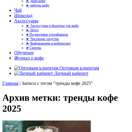
► дрип кофе
► наборы кофе
Чай
Шоколад
Аксессуары
► Аксессуары и фильтры для кофе
► Мерч
►Подарочные сертификаты
► Чистящие средства
► Кофемашины и кофемолки
►Сиропы
Обучение
Журнал о кофе
Оптовым клиентам
Личный кабинет
Главная
|
Записи с тегом "тренды кофе 2025"
Архив метки: тренды кофе
2025