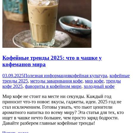
Кофейные тренды 2025: что в чашке у
кофеманов мира
03.09.2025
Полезная информация
кофейная культура
,
кофейные
тренды 2025
,
методы заваривания кофе
,
мир кофе
,
тренды
кофе 2025
,
фавориты в кофейном мире
,
холодный кофе
Мир кофе не стоит на месте ни секунды. Каждый год
приносит что-то новое: вкусы, гаджеты, идеи. 2025 год не
стал исключением. Готовы узнать, что пьют ценители
ароматного напитка по всему миру? Эта статья для тех, кто
ищет в чашке нечто большее, чем просто заряд бодрости.
Давайте разберем главные кофейные тренды!
Кофейные