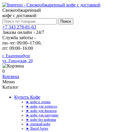
Свежеобжаренный
кофе с доставкой
Искать:
Поиск
+7 343 278-81-63
Заказы онлайн - 24/7
Служба заботы -
пн–чт: 09:00–17:00,
пт: 09:00–16:00
г. Екатеринбург
ул. Городская, 20
0
Корзина
Меню
Каталог
Купить Кофе
► кофе в зернах
► кофе для эспрессо
► кофе для фильтра
► кофе для капучино
► кофе без кофеина
► крепкий кофе
► Barrel Series