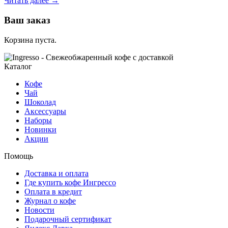
Читать далее
→
тренды
2025:
Ваш заказ
что
в
Корзина пуста.
чашке
у
кофеманов
Каталог
мира
Кофе
Чай
Шоколад
Аксессуары
Наборы
Новинки
Акции
Помощь
Доставка и оплата
Где купить кофе Ингрессо
Оплата в кредит
Журнал о кофе
Новости
Подарочный сертификат