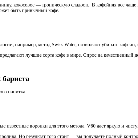
инку, кокосовое — тропическую сладость. В кофейнях все чаще 
может быть привычный кофе.
огии, например, метод Swiss Water, позволяют убирать кофеин, с
редлагают лучшие сорта кофе в мире. Спрос на качественный де
 бариста
ого напитка.
ые известные воронки для этого метода. V60 дает яркую и чист
 пролива. Но результат того стоит — вы получаете полный контро