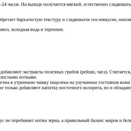
-24 часов. На выходе получается мягкий, естественно сладковат
ретает бархатистую текстуру и сладковатое послевкусие, напом
ол, холодная вода и терпение.
е добавляют экстракты полезных грибов (рейши, чага). Считает
млистыми нотками.
лагена в утреннюю чашку нацелена на улучшение состояния кожи 
не только добавляют напитку восточного колорита, но и облад
с не перебивает нотки зерна, а правильный баланс жиров и бел