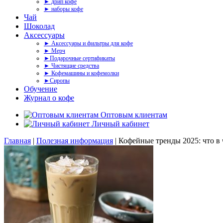
► дрип кофе
► наборы кофе
Чай
Шоколад
Аксессуары
► Аксессуары и фильтры для кофе
► Мерч
►Подарочные сертификаты
► Чистящие средства
► Кофемашины и кофемолки
►Сиропы
Обучение
Журнал о кофе
Оптовым клиентам
Личный кабинет
Главная
|
Полезная информация
|
Кофейные тренды 2025: что в