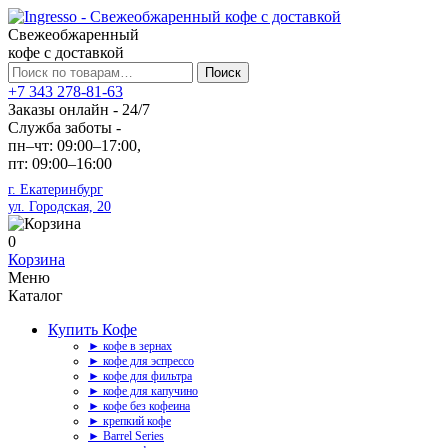
Свежеобжаренный
кофе с доставкой
Искать:
Поиск
+7 343 278-81-63
Заказы онлайн - 24/7
Служба заботы -
пн–чт: 09:00–17:00,
пт: 09:00–16:00
г. Екатеринбург
ул. Городская, 20
0
Корзина
Меню
Каталог
Купить Кофе
► кофе в зернах
► кофе для эспрессо
► кофе для фильтра
► кофе для капучино
► кофе без кофеина
► крепкий кофе
► Barrel Series