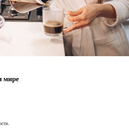
м мире
ости.