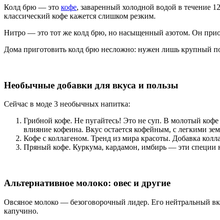
Колд брю — это
кофе
, заваренный холодной водой в течение 12
классический кофе кажется слишком резким.
Нитро — это тот же колд брю, но насыщенный азотом. Он приоб
Дома приготовить колд брю несложно: нужен лишь крупный пом
Необычные добавки для вкуса и пользы
Сейчас в моде 3 необычных напитка:
Грибной кофе. Не пугайтесь! Это не суп. В молотый коф
влияние кофеина. Вкус остается кофейным, с легкими зе
Кофе с коллагеном. Тренд из мира красоты. Добавка кол
Пряный кофе. Куркума, кардамон, имбирь — эти специи 
Альтернативное молоко: овес и другие
Овсяное молоко — безоговорочный лидер. Его нейтральный вку
капучино.