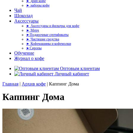
► дрип кофе
► наборы кофе
Чай
Шоколад
Аксессуары
► Аксессуары и фильтры для кофе
► Мерч
►Подарочные сертификаты
► Чистящие средства
► Кофемашины и кофемолки
►Сиропы
Обучение
Журнал о кофе
Оптовым клиентам
Личный кабинет
Главная
|
Архив кофе
| Каппинг Дома
Каппинг Дома