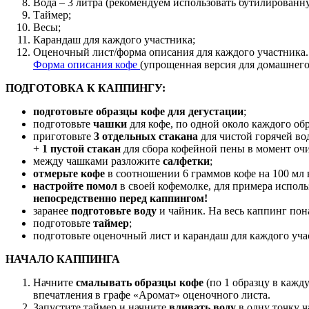
Вода – 3 литра (рекомендуем использовать бутилированн
Таймер;
Весы;
Карандаш для каждого участника;
Оценочный лист/форма описания для каждого участника.
Форма описания кофе
(упрощенная версия для домашнего
ПОДГОТОВКА К КАППИНГУ:
подготовьте образцы кофе для дегустации
;
подготовьте
чашки
для кофе, по одной около каждого об
приготовьте
3 отдельных стакана
для чистой горячей во
+
1 пустой стакан
для сбора кофейной пены в момент оч
между чашками разложите
салфетки
;
отмерьте кофе
в соотношении 6 граммов кофе на 100 мл 
настройте помол
в своей кофемолке, для примера исполь
непосредственно перед каппингом!
заранее
подготовьте воду
и чайник. На весь каппинг пон
подготовьте
таймер
;
подготовьте оценочный лист и карандаш для каждого уча
НАЧАЛО КАППИНГА
Начните
смалывать образцы кофе
(по 1 образцу в кажд
впечатления в графе «Аромат» оценочного листа.
Запустите таймер и начните
вливать воду
в одну точку ч