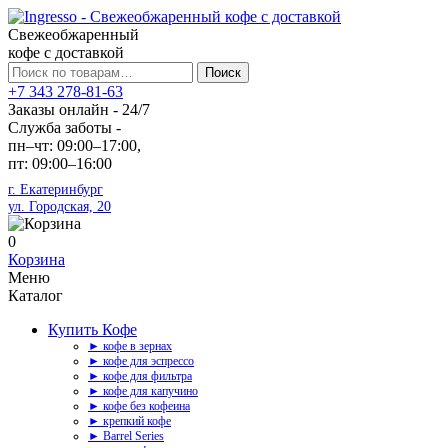
Свежеобжаренный
кофе с доставкой
Искать:
Поиск
+7 343 278-81-63
Заказы онлайн - 24/7
Служба заботы -
пн–чт: 09:00–17:00,
пт: 09:00–16:00
г. Екатеринбург
ул. Городская, 20
0
Корзина
Меню
Каталог
Купить Кофе
► кофе в зернах
► кофе для эспрессо
► кофе для фильтра
► кофе для капучино
► кофе без кофеина
► крепкий кофе
► Barrel Series