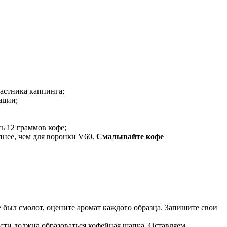
частника каппинга;
ации;
ь 12 граммов кофе;
пнее, чем для воронки V60.
Смалывайте кофе
фе был смолот, оцените аромат каждого образца. Запишите свои
сти должна образоваться кофейная шапка. Оставляем