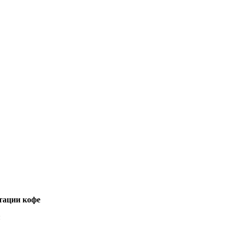
тации кофе
: