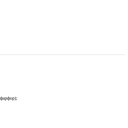
фарфор);