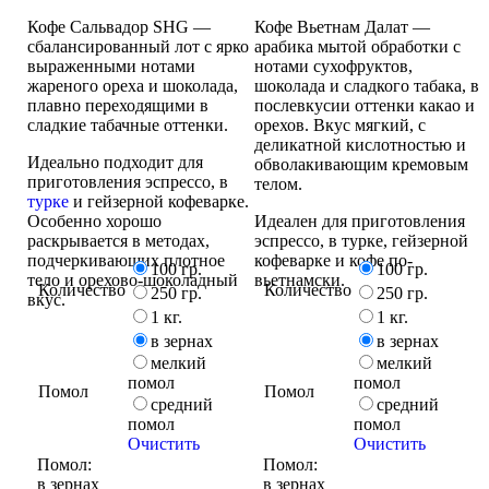
Кофе Сальвадор SHG —
Кофе Вьетнам Далат —
сбалансированный лот с ярко
арабика мытой обработки с
выраженными нотами
нотами сухофруктов,
жареного ореха и шоколада,
шоколада и сладкого табака, в
плавно переходящими в
послевкусии оттенки какао и
сладкие табачные оттенки.
орехов. Вкус мягкий, с
деликатной кислотностью и
Идеально подходит для
обволакивающим кремовым
приготовления эспрессо, в
телом.
турке
и гейзерной кофеварке.
Особенно хорошо
Идеален для приготовления
раскрывается в методах,
эспрессо, в турке, гейзерной
подчеркивающих плотное
кофеварке и кофе по-
100 гр.
100 гр.
тело и орехово-шоколадный
вьетнамски.
Количество
Количество
250 гр.
250 гр.
вкус.
1 кг.
1 кг.
в зернах
в зернах
мелкий
мелкий
помол
помол
Помол
Помол
средний
средний
помол
помол
Очистить
Очистить
Помол:
Помол:
в зернах
в зернах