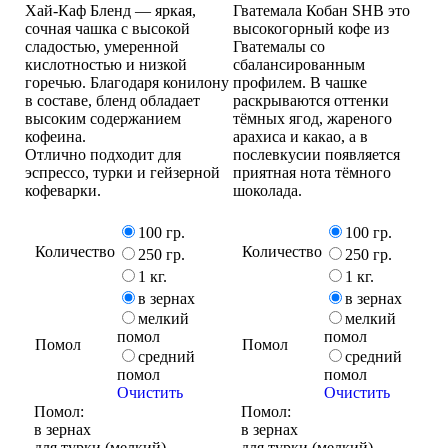
Хай-Каф Бленд — яркая,
Гватемала Кобан SHB это
сочная чашка с высокой
высокогорный кофе из
сладостью, умеренной
Гватемалы со
кислотностью и низкой
сбалансированным
горечью. Благодаря конилону
профилем. В чашке
в составе, бленд обладает
раскрываются оттенки
высоким содержанием
тёмных ягод, жареного
кофеина.
арахиса и какао, а в
Отлично подходит для
послевкусии появляется
эспрессо, турки и гейзерной
приятная нота тёмного
кофеварки.
шоколада.
100 гр.
100 гр.
Количество
Количество
250 гр.
250 гр.
1 кг.
1 кг.
в зернах
в зернах
мелкий
мелкий
помол
помол
Помол
Помол
средний
средний
помол
помол
Очистить
Очистить
Помол:
Помол:
в зернах
в зернах
для турки (мелкий)
для турки (мелкий)