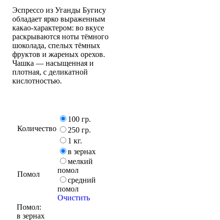
Эспрессо из Уганды Бугису
обладает ярко выраженным
какао-характером: во вкусе
раскрываются ноты тёмного
шоколада, спелых тёмных
фруктов и жареных орехов.
Чашка — насыщенная и
плотная, с деликатной
кислотностью.
100 гр.
Количество
250 гр.
1 кг.
в зернах
мелкий
помол
Помол
средний
помол
Очистить
Помол:
в зернах