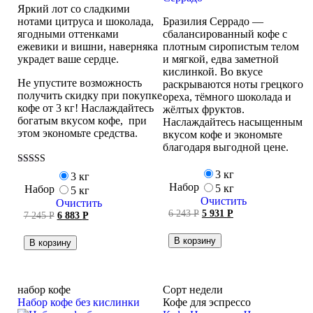
Яркий лот со сладкими
нотами цитруса и шоколада,
Бразилия Серрадо —
ягодными оттенками
сбалансированный кофе с
ежевики и вишни, наверняка
плотным сиропистым телом
украдет ваше сердце.
и мягкой, едва заметной
кислинкой. Во вкусе
Не упустите возможность
раскрываются ноты грецкого
получить скидку при покупке
ореха, тёмного шоколада и
кофе от 3 кг! Наслаждайтесь
жёлтых фруктов.
богатым вкусом кофе, при
Наслаждайтесь насыщенным
этом экономьте средства.
вкусом кофе и экономьте
благодаря выгодной цене.
Оценка
3 кг
3 кг
5.00
Набор
5 кг
Набор
5 кг
из 5
Очистить
Очистить
Первоначальная
Текущая
6 243
Р
5 931
Р
Первоначальная
Текущая
7 245
Р
6 883
Р
цена
цена:
цена
цена:
составляла
5 931 руб..
составляла
6 883 руб..
В корзину
В корзину
6 243 руб..
7 245 руб..
набор кофе
Сорт недели
Набор кофе без кислинки
Кофе для эспрессо