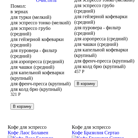
Очистить
для эспрессо грубо
Помол:
(средний)
в зернах
для гейзерной кофеварки
для турки (мелкий)
(средний)
для эспрессо тонко (мелкий)
для пуровера - фильтр
для эспрессо грубо
(средний)
(средний)
для аэропресса (средний)
для гейзерной кофеварки
для чашки (средний)
(средний)
для капельной кофеварки
для пуровера - фильтр
(крупный)
(средний)
для френч-пресса (крупный)
для аэропресса (средний)
для колд брю (крупный)
для чашки (средний)
457
Р
для капельной кофеварки
(крупный)
для френч-пресса (крупный)
В корзину
для колд брю (крупный)
321
Р
В корзину
Кофе для эспрессо
Кофе для эспрессо
Кофе Лаос Болавен
Кофе Бразилия Сертао