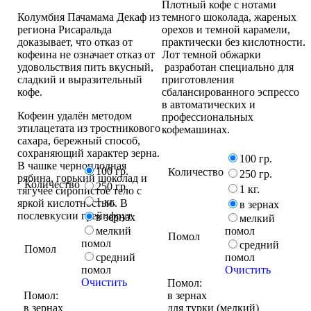
Плотный кофе с нотами
Колумбия Пачамама Декаф из
темного шоколада, жареных
региона Рисаральда
орехов и темной карамели,
доказывает, что отказ от
практически без кислотности.
кофеина не означает отказ от
Лот темной обжарки
удовольствия пить вкусный,
разработан специально для
сладкий и выразительный
приготовления
кофе.
сбалансированного эспрессо
в автоматических и
Кофеин удалён методом
профессиональных
этилацетата из тростникового
кофемашинах.
сахара, бережный способ,
сохраняющий характер зерна.
100 гр.
В чашке черноплодная
100 гр.
Количество
250 гр.
рябина, горький шоколад и
Количество
250 гр.
1 кг.
тягучее сиропистое тело с
1 кг.
яркой кислотностью. В
в зернах
послевкусии грейпфрут.
в зернах
мелкий
мелкий
помол
Помол
помол
средний
Помол
средний
помол
помол
Очистить
Очистить
Помол:
Помол:
в зернах
в зернах
для турки (мелкий)