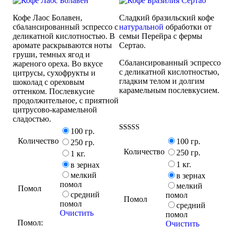
Кофе Лаос Болавен,
Сладкий бразильский кофе
сбалансированный эспрессо с
натуральной
обработки от
деликатной кислотностью. В
семьи Перейра с фермы
аромате раскрываются ноты
Сертао.
груши, темных ягод и
Сбалансированный эспрессо
жареного ореха. Во вкусе
с деликатной кислотностью,
цитрусы, сухофрукты и
гладким телом и долгим
шоколад с ореховым
карамельным послевкусием.
оттенком. Послевкусие
продолжительное, с приятной
цитрусово-карамельной
сладостью.
100 гр.
Оценка
Количество
100 гр.
250 гр.
5.00
Количество
из 5
250 гр.
1 кг.
1 кг.
в зернах
мелкий
в зернах
помол
мелкий
Помол
средний
помол
Помол
помол
средний
Очистить
помол
Помол:
Очистить