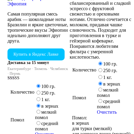
сбалансированный и сладкий
эспрессо с фруктовой
Самая популярная смесь
свежестью и ореховыми
арабик — шоколадные ноты
нотами. Отлично сочетается с
Бразилии и яркие цветочные,
молоком, придавая чашке
тропические вкусы Эфиопии
сливочность. Подходит для
идеально дополняют друг
приготовления в турке и
друга.
гейзерной кофеварке.
Понравится любителям
фильтра с умеренной
Купить в Яндекс Лавке
кислотностью.
Доставка за 15 минут
100 гр.
Екатеринбург · Тюмень · Челябинск
Количество
250 гр.
· Пермь
1 кг.
в зернах
Оценка
100 гр.
4.43
мелкий
Количество
из 5
250 гр.
помол
Помол
1 кг.
средний
в зернах
помол
Очистить
мелкий
помол
Помол:
Помол
в зернах
средний
для турки (мелкий)
помол
для эспрессо тонко (мелкий)