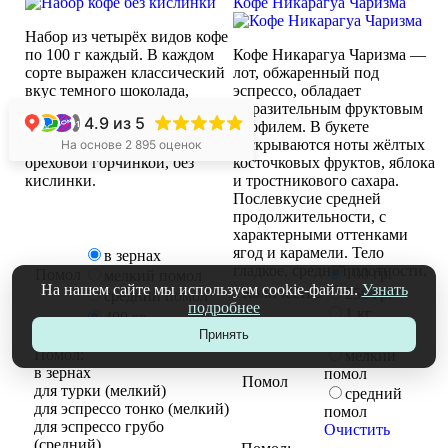
Кофе Никарагуа Чаризма
Набор из четырёх видов кофе
по 100 г каждый. В каждом
Кофе Никарагуа Чаризма —
сорте выражен классический
лот, обжаренный под
вкус темного шоколада,
эспрессо, обладает
характеризующийся
выразительным фруктовым
4.9
из 5
плотностью чашки и
профилем. В букете
+1
насыщенностью и приятной
раскрываются ноты жёлтых
На основе 2 895 оценок
ореховой горчинкой, без
косточковых фруктов, яблока
кислинки.
и тростникового сахара.
Послевкусие средней
продолжительности, с
характерными оттенками
ягод и карамели. Тело
в зернах
гладкое, средней плотности.
100 гр.
Помол
мелкий помол
На нашем сайте мы используем cookie-файлы.
Узнать
Количество
250 гр.
средний помол
подробнее
1 кг.
400 гр
Набор
Очистить
в зернах
Принять
Помол:
мелкий
в зернах
помол
Помол
для турки (мелкий)
средний
для эспрессо тонко (мелкий)
помол
для эспрессо грубо
Очистить
(средний)