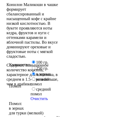
Конилон Маликоши в чашке
формирует
сбалансированный и
насыщенный кофе с крайне
низкой кислотностью. В
букете проявляются ноты
кедра, фруктов и нуги с
оттенками карамели и
яблочной пастилы. Во вкусе
доминируют ореховые и
фруктовые ноты с мягкой
сладостью.
100 гр.
Количество
Содержит повышенное
250 гр.
количество кофеина,
в зернах
характерное для конилона, в
среднем в 1.5–2 раза больше,
мелкий
чем в арабике.
помол
Помол
средний
помол
Очистить
Помол:
в зернах
для турки (мелкий)