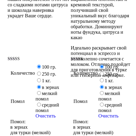
со сладкими нотами цитруса
кремовой текстурой,
и шоколада наверняка
получивший свой
украдет Ваше сердце.
уникальный вкус благодаря
натуральному методу
обработки. Доминируют
ноты фундука, цитруса и
какао
Идеально раскрывает свой
потенциал в эспрессо и
великолепно сочетается с
молоком. Отлично подойдет
Оценка
Оценка
100 гр.
100 гр.
5.00
4.80
для приготовления в турке
Количество
Количество
из 5
из 5
250 гр.
250 гр.
или гейзерной кофеварке.
1 кг.
1 кг.
в зернах
в зернах
мелкий
мелкий
помол
помол
Помол
Помол
средний
средний
помол
помол
Очистить
Очистить
Помол:
Помол:
в зернах
в зернах
для турки (мелкий)
для турки (мелкий)