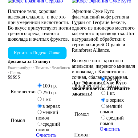
Плотное тело, хорошая
Эфиопия Суке Куто —
высокая сладость, и все это
флагманский кофе региона
при умеренной кислотности.
Гуджи от Тесфайе Бекеле,
Во вкусе присутствуют нотки
одного из пионеров местного
грецкого ореха, темного
кофейного производства. Лот
шоколада и желтых фруктов.
натуральной обработки с
сертификацией Organic и
Rainforest Alliance.
Купить в Яндекс Лавке
Во вкусе ноты красного
Доставка за 15 минут
апельсина, жареного миндаля
Екатеринбург · Тюмень · Челябинск
и шоколада. Кислотность
· Пермь
сочная, сбалансированная.
100 гр.
Лот Эфиопия Суке Куто
Оценка
Количество
100 гр.
250 гр.
4.50
заканчивается. Успевайте
Количество
из 5
250 гр.
1 кг.
заказать!
1 кг.
в зернах
мелкий
в зернах
помол
мелкий
Помол
средний
помол
Помол
помол
средний
Очистить
помол
Помол:
Очистить