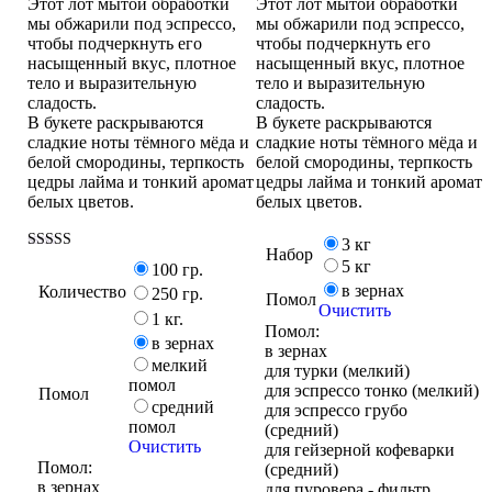
Этот лот мытой обработки
Этот лот мытой обработки
мы обжарили под эспрессо,
мы обжарили под эспрессо,
чтобы подчеркнуть его
чтобы подчеркнуть его
насыщенный вкус, плотное
насыщенный вкус, плотное
тело и выразительную
тело и выразительную
сладость.
сладость.
В букете раскрываются
В букете раскрываются
сладкие ноты тёмного мёда и
сладкие ноты тёмного мёда и
белой смородины, терпкость
белой смородины, терпкость
цедры лайма и тонкий аромат
цедры лайма и тонкий аромат
белых цветов.
белых цветов.
3 кг
Набор
Оценка
5 кг
100 гр.
5.00
в зернах
Количество
из 5
250 гр.
Помол
Очистить
1 кг.
Помол:
в зернах
в зернах
мелкий
для турки (мелкий)
помол
для эспрессо тонко (мелкий)
Помол
средний
для эспрессо грубо
помол
(средний)
Очистить
для гейзерной кофеварки
Помол:
(средний)
в зернах
для пуровера - фильтр