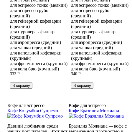
для эспрессо тонко (мелкий)
для эспрессо тонко (мелкий)
для эспрессо грубо
для эспрессо грубо
(средний)
(средний)
для гейзерной кофеварки
для гейзерной кофеварки
(средний)
(средний)
для пуровера - фильтр
для пуровера - фильтр
(средний)
(средний)
для аэропресса (средний)
для аэропресса (средний)
для чашки (средний)
для чашки (средний)
для капельной кофеварки
для капельной кофеварки
(крупный)
(крупный)
для френч-пресса (крупный)
для френч-пресса (крупный)
для колд брю (крупный)
для колд брю (крупный)
332
Р
340
Р
В корзину
В корзину
Кофе для эспрессо
Кофе для эспрессо
Кофе Колумбия Супремо
Кофе Бразилия Можиана
Давний любимчик среди
Бразилия Можиана
—
кофе с
наших покупателей. Этот лот
выраженной плотностью и