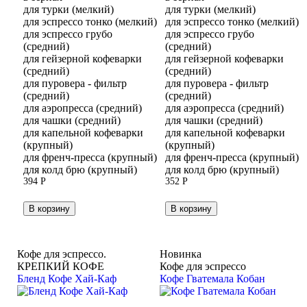
для турки (мелкий)
для турки (мелкий)
для эспрессо тонко (мелкий)
для эспрессо тонко (мелкий)
для эспрессо грубо
для эспрессо грубо
(средний)
(средний)
для гейзерной кофеварки
для гейзерной кофеварки
(средний)
(средний)
для пуровера - фильтр
для пуровера - фильтр
(средний)
(средний)
для аэропресса (средний)
для аэропресса (средний)
для чашки (средний)
для чашки (средний)
для капельной кофеварки
для капельной кофеварки
(крупный)
(крупный)
для френч-пресса (крупный)
для френч-пресса (крупный)
для колд брю (крупный)
для колд брю (крупный)
394
Р
352
Р
В корзину
В корзину
Кофе для эспрессо.
Новинка
КРЕПКИЙ КОФЕ
Кофе для эспрессо
Бленд Кофе Хай-Каф
Кофе Гватемала Кобан