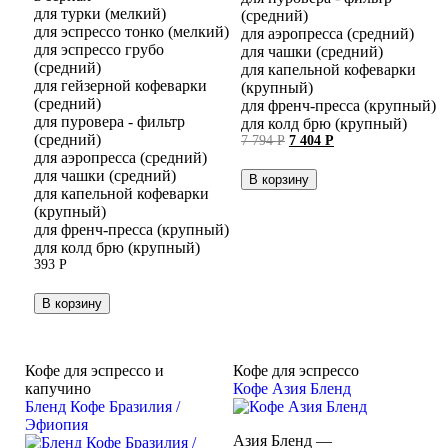
для турки (мелкий)
(средний)
для эспрессо тонко (мелкий)
для аэропресса (средний)
для эспрессо грубо
для чашки (средний)
(средний)
для капельной кофеварки
для гейзерной кофеварки
(крупный)
(средний)
для френч-пресса (крупный)
для пуровера - фильтр
для колд брю (крупный)
(средний)
Первоначальная
Текущая
7 794
Р
7 404
Р
цена
цена:
для аэропресса (средний)
составляла
7 404 руб..
для чашки (средний)
В корзину
7 794 руб..
для капельной кофеварки
(крупный)
для френч-пресса (крупный)
для колд брю (крупный)
393
Р
В корзину
Кофе для эспрессо и
Кофе для эспрессо
капучино
Кофе Азия Бленд
Бленд Кофе Бразилия /
Эфиопия
Азия Бленд —