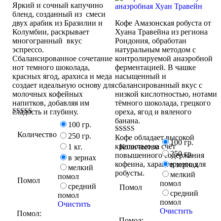
Яркий и сочный капучино
бленд, созданный из смеси
двух арабик из Бразилии и
Кофе Амазонская робуста от
Колумбии, раскрывает
Хуана Травейна из региона
многогранный вкус
Рондония, обработан
эспрессо.
натуральным методом с
Сбалансированное сочетание
контролируемой анаэробной
нот темного шоколада,
ферментацией. В чашке
красных ягод, арахиса и меда
насыщенный и
создает идеальную основу для
сбалансированный вкус с
молочных кофейных
низкой кислотностью, нотами
напитков, добавляя им
тёмного шоколада, грецкого
сладость и глубину.
ореха, ягод и вяленого
банана.
Оценка
100 гр.
5.00
Количество
из 5
250 гр.
Кофе обладает высокой
Оценка
100 гр.
5.00
крепостью за счёт
1 кг.
Количество
из 5
250 гр.
повышенного содержания
в зернах
кофеина, характерного для
в зернах
мелкий
робусты.
мелкий
помол
Помол
помол
средний
Помол
средний
помол
помол
Очистить
Очистить
Помол:
Помол: