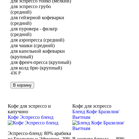
для эспрессо тонко (мелкий)
для эспрессо грубо
(средний)
для гейзерной кофеварки
(средний)
для пуровера - фильтр
(средний)
для аэропресса (средний)
для чашки (средний)
для капельной кофеварки
(крупный)
для френч-пресса (крупный)
для колд брю (крупный)
436
Р
В корзину
Кофе для эспрессо и
Кофе для эспрессо
капучино
Бленд Кофе Бразилия/
Кофе Эспрессо бленд
Вьетнам
Эспрессо-бленд: 80% арабика
из Бразилии и Эфиопии, 20%
В составе бленда — 80%