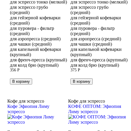
для эспрессо тонко (мелкий)
для эспрессо тонко (мелкий)
для эспрессо грубо
для эспрессо грубо
(средний)
(средний)
для гейзерной кофеварки
для гейзерной кофеварки
(средний)
(средний)
для пуровера - фильтр
для пуровера - фильтр
(средний)
(средний)
для аэропресса (средний)
для аэропресса (средний)
для чашки (средний)
для чашки (средний)
для капельной кофеварки
для капельной кофеварки
(крупный)
(крупный)
для френч-пресса (крупный)
для френч-пресса (крупный)
для колд брю (крупный)
для колд брю (крупный)
356
Р
375
Р
В корзину
В корзину
Кофе для эспрессо
Кофе для эспрессо
Кофе Эфиопия Лиму
КОФЕ ОПТОМ: Эфиопия
эспрессо
Лиму эспрессо