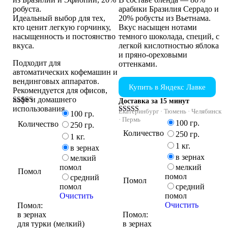
робуста.
арабики Бразилия Серрадо и
Идеальный выбор для тех,
20% робусты из Вьетнама.
кто ценит легкую горчинку,
Вкус насыщен нотами
насыщенность и постоянство
темного шоколада, специй, с
вкуса.
легкой кислотностью яблока
и пряно-ореховыми
Подходит для
оттенками.
автоматических кофемашин и
вендинговых аппаратов.
Купить в Яндекс Лавке
Рекомендуется для офисов,
кафе и домашнего
Доставка за 15 минут
использования.
Оценка
Екатеринбург · Тюмень · Челябинск
100 гр.
5.00
Оценка
· Пермь
100 гр.
Количество
из 5
250 гр.
4.75
Количество
из 5
250 гр.
1 кг.
1 кг.
в зернах
в зернах
мелкий
помол
мелкий
Помол
помол
средний
Помол
помол
средний
Очистить
помол
Очистить
Помол:
в зернах
Помол:
для турки (мелкий)
в зернах