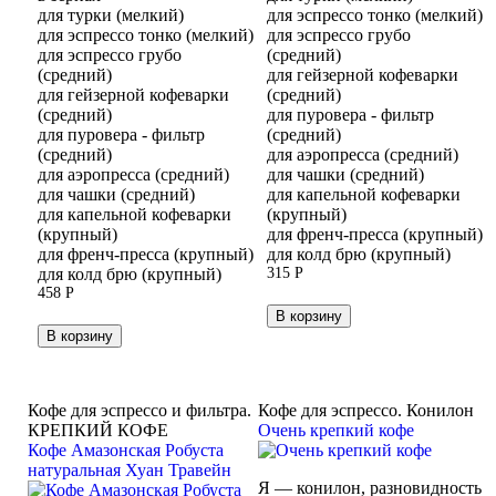
для турки (мелкий)
для эспрессо тонко (мелкий)
для эспрессо тонко (мелкий)
для эспрессо грубо
для эспрессо грубо
(средний)
(средний)
для гейзерной кофеварки
для гейзерной кофеварки
(средний)
(средний)
для пуровера - фильтр
для пуровера - фильтр
(средний)
(средний)
для аэропресса (средний)
для аэропресса (средний)
для чашки (средний)
для чашки (средний)
для капельной кофеварки
для капельной кофеварки
(крупный)
(крупный)
для френч-пресса (крупный)
для френч-пресса (крупный)
для колд брю (крупный)
для колд брю (крупный)
315
Р
458
Р
В корзину
В корзину
Кофе для эспрессо и фильтра.
Кофе для эспрессо. Конилон
КРЕПКИЙ КОФЕ
Очень крепкий кофе
Кофе Амазонская Робуста
натуральная Хуан Травейн
Я — конилон, разновидность