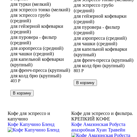
для турки (мелкий)
для эспрессо грубо
для эспрессо тонко (мелкий)
(средний)
для эспрессо грубо
для гейзерной кофеварки
(средний)
(средний)
для гейзерной кофеварки
для пуровера - фильтр
(средний)
(средний)
для пуровера - фильтр
для аэропресса (средний)
(средний)
для чашки (средний)
для аэропресса (средний)
для капельной кофеварки
для чашки (средний)
(крупный)
для капельной кофеварки
для френч-пресса (крупный)
(крупный)
для колд брю (крупный)
для френч-пресса (крупный)
803
Р
для колд брю (крупный)
403
Р
В корзину
В корзину
Кофе для эспрессо и
Кофе для эспрессо и фильтра.
капучино
КРЕПКИЙ КОФЕ
Кофе Капучино Бленд
Кофе Амазонская Робуста
анаэробная Хуан Травейн