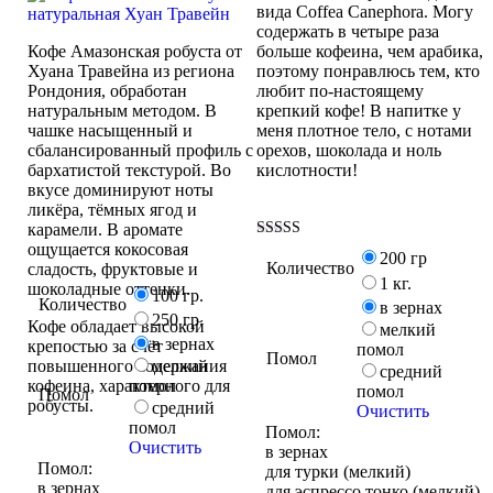
вида Coffea Canephora. Могу
содержать в четыре раза
Кофе Амазонская робуста от
больше кофеина, чем арабика,
Хуана Травейна из региона
поэтому понравлюсь тем, кто
Рондония, обработан
любит по-настоящему
натуральным методом. В
крепкий кофе! В напитке у
чашке насыщенный и
меня плотное тело, с нотами
сбалансированный профиль с
орехов, шоколада и ноль
бархатистой текстурой. Во
кислотности!
вкусе доминируют ноты
ликёра, тёмных ягод и
карамели. В аромате
ощущается кокосовая
Оценка
200 гр
4.00
Количество
сладость, фруктовые и
из 5
1 кг.
шоколадные оттенки.
100 гр.
Количество
в зернах
250 гр.
Кофе обладает высокой
мелкий
в зернах
крепостью за счёт
помол
Помол
повышенного содержания
мелкий
средний
кофеина, характерного для
помол
помол
Помол
робусты.
средний
Очистить
помол
Помол:
Очистить
в зернах
Помол:
для турки (мелкий)
в зернах
для эспрессо тонко (мелкий)