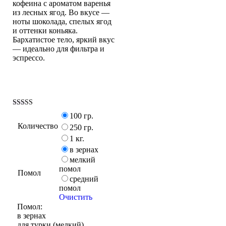
кофеина с ароматом варенья
из лесных ягод. Во вкусе —
ноты шоколада, спелых ягод
и оттенки коньяка.
Бархатистое тело, яркий вкус
— идеально для фильтра и
эспрессо.
Оценка
100 гр.
5.00
Количество
из 5
250 гр.
1 кг.
в зернах
мелкий
помол
Помол
средний
помол
Очистить
Помол:
в зернах
для турки (мелкий)