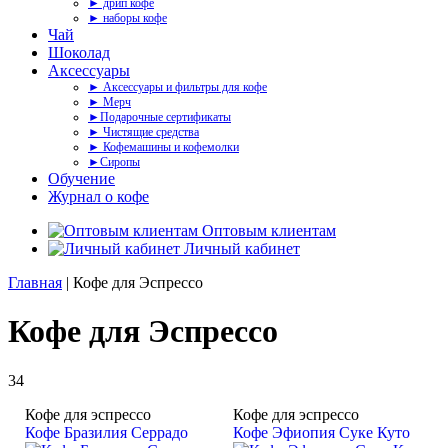
► дрип кофе
► наборы кофе
Чай
Шоколад
Аксессуары
► Аксессуары и фильтры для кофе
► Мерч
►Подарочные сертификаты
► Чистящие средства
► Кофемашины и кофемолки
►Сиропы
Обучение
Журнал о кофе
Оптовым клиентам
Личный кабинет
Главная
| Кофе для Эспрессо
Кофе для Эспрессо
34
Кофе для эспрессо
Кофе для эспрессо
Кофе Бразилия Серрадо
Кофе Эфиопия Суке Куто