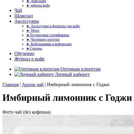
► дрип кофе
► наборы кофе
Чай
Шоколад
Аксессуары
► Аксессуары и фильтры для кофе
► Мерч
►Подарочные сертификаты
► Чистящие средства
► Кофемашины и кофемолки
►Сиропы
Обучение
Журнал о кофе
Оптовым клиентам
Личный кабинет
Главная
|
Архив чай
| Имбирный лимонник с Годжи
Имбирный лимонник с Годжи
Фито чай (без кофеина)