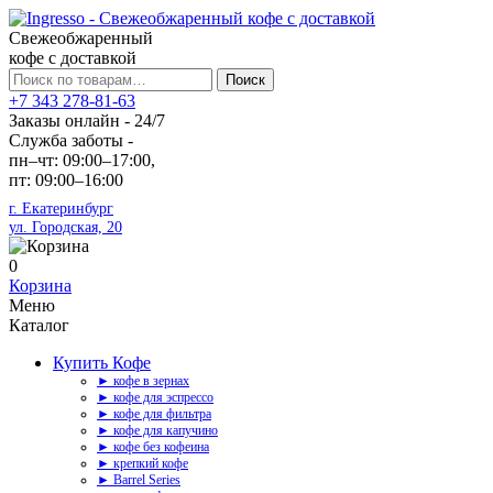
Свежеобжаренный
кофе с доставкой
Искать:
Поиск
+7 343 278-81-63
Заказы онлайн - 24/7
Служба заботы -
пн–чт: 09:00–17:00,
пт: 09:00–16:00
г. Екатеринбург
ул. Городская, 20
0
Корзина
Меню
Каталог
Купить Кофе
► кофе в зернах
► кофе для эспрессо
► кофе для фильтра
► кофе для капучино
► кофе без кофеина
► крепкий кофе
► Barrel Series