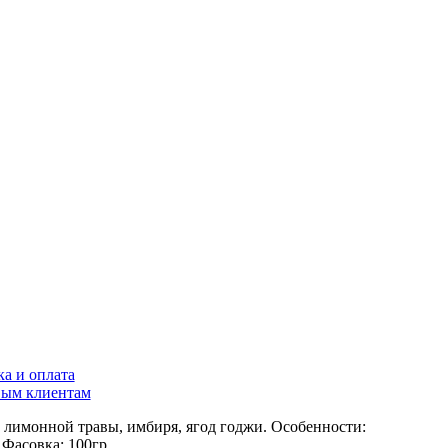
ка и оплата
ым клиентам
 лимонной травы, имбиря, ягод годжи.
Особенности:
.
Фасовка:
100гр.