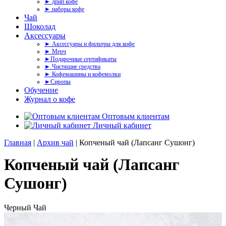
► дрип кофе
► наборы кофе
Чай
Шоколад
Аксессуары
► Аксессуары и фильтры для кофе
► Мерч
►Подарочные сертификаты
► Чистящие средства
► Кофемашины и кофемолки
►Сиропы
Обучение
Журнал о кофе
Оптовым клиентам
Личный кабинет
Главная
|
Архив чай
| Копченый чай (Лапсанг Сушонг)
Копченый чай (Лапсанг
Сушонг)
Черный Чай