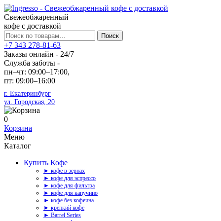
Свежеобжаренный
кофе с доставкой
Искать:
Поиск
+7 343 278-81-63
Заказы онлайн - 24/7
Служба заботы -
пн–чт: 09:00–17:00,
пт: 09:00–16:00
г. Екатеринбург
ул. Городская, 20
0
Корзина
Меню
Каталог
Купить Кофе
► кофе в зернах
► кофе для эспрессо
► кофе для фильтра
► кофе для капучино
► кофе без кофеина
► крепкий кофе
► Barrel Series