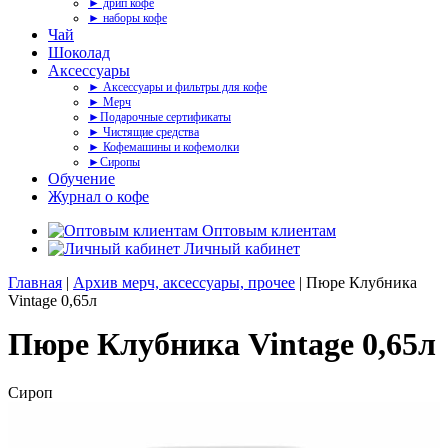
► дрип кофе
► наборы кофе
Чай
Шоколад
Аксессуары
► Аксессуары и фильтры для кофе
► Мерч
►Подарочные сертификаты
► Чистящие средства
► Кофемашины и кофемолки
►Сиропы
Обучение
Журнал о кофе
Оптовым клиентам
Личный кабинет
Главная
|
Архив мерч, аксессуары, прочее
| Пюре Клубника
Vintage 0,65л
Пюре Клубника Vintage 0,65л
Сироп