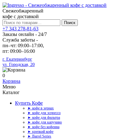
Свежеобжаренный
кофе с доставкой
Искать:
Поиск
+7 343 278-81-63
Заказы онлайн - 24/7
Служба заботы -
пн–чт: 09:00–17:00,
пт: 09:00–16:00
г. Екатеринбург
ул. Городская, 20
0
Корзина
Меню
Каталог
Купить Кофе
► кофе в зернах
► кофе для эспрессо
► кофе для фильтра
► кофе для капучино
► кофе без кофеина
► крепкий кофе
► Barrel Series