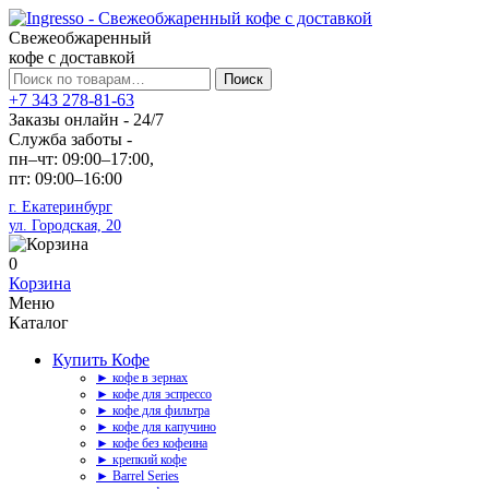
Свежеобжаренный
кофе с доставкой
Искать:
Поиск
+7 343 278-81-63
Заказы онлайн - 24/7
Служба заботы -
пн–чт: 09:00–17:00,
пт: 09:00–16:00
г. Екатеринбург
ул. Городская, 20
0
Корзина
Меню
Каталог
Купить Кофе
► кофе в зернах
► кофе для эспрессо
► кофе для фильтра
► кофе для капучино
► кофе без кофеина
► крепкий кофе
► Barrel Series