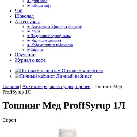
► дрип кофе
► наборы кофе
Чай
Шоколад
Аксессуары
► Аксессуары и фильтры для кофе
► Мерч
►Подарочные сертификаты
► Чистящие средства
► Кофемашины и кофемолки
►Сиропы
Обучение
Журнал о кофе
Оптовым клиентам
Личный кабинет
Главная
|
Архив мерч, аксессуары, прочее
| Топпинг Мед
ProffSyrup 1Л
Топпинг Мед ProffSyrup 1Л
Сироп