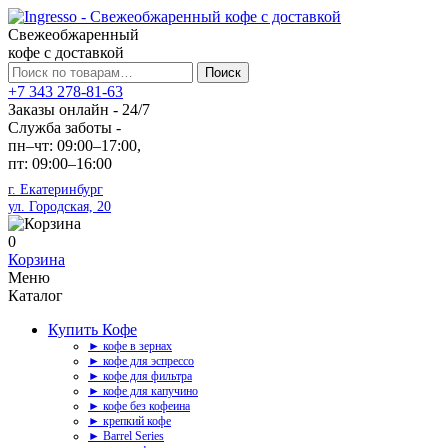
Свежеобжаренный
кофе с доставкой
Искать:
Поиск
+7 343 278-81-63
Заказы онлайн - 24/7
Служба заботы -
пн–чт: 09:00–17:00,
пт: 09:00–16:00
г. Екатеринбург
ул. Городская, 20
0
Корзина
Меню
Каталог
Купить Кофе
► кофе в зернах
► кофе для эспрессо
► кофе для фильтра
► кофе для капучино
► кофе без кофеина
► крепкий кофе
► Barrel Series