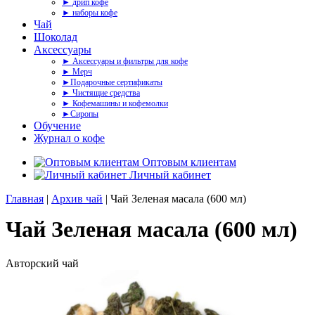
► дрип кофе
► наборы кофе
Чай
Шоколад
Аксессуары
► Аксессуары и фильтры для кофе
► Мерч
►Подарочные сертификаты
► Чистящие средства
► Кофемашины и кофемолки
►Сиропы
Обучение
Журнал о кофе
Оптовым клиентам
Личный кабинет
Главная
|
Архив чай
| Чай Зеленая масала (600 мл)
Чай Зеленая масала (600 мл)
Авторский чай