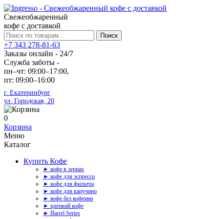
Свежеобжаренный
кофе с доставкой
Искать:
Поиск
+7 343 278-81-63
Заказы онлайн - 24/7
Служба заботы -
пн–чт: 09:00–17:00,
пт: 09:00–16:00
г. Екатеринбург
ул. Городская, 20
0
Корзина
Меню
Каталог
Купить Кофе
► кофе в зернах
► кофе для эспрессо
► кофе для фильтра
► кофе для капучино
► кофе без кофеина
► крепкий кофе
► Barrel Series