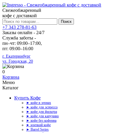
Свежеобжаренный
кофе с доставкой
Искать:
Поиск
+7 343 278-81-63
Заказы онлайн - 24/7
Служба заботы -
пн–чт: 09:00–17:00,
пт: 09:00–16:00
г. Екатеринбург
ул. Городская, 20
0
Корзина
Меню
Каталог
Купить Кофе
► кофе в зернах
► кофе для эспрессо
► кофе для фильтра
► кофе для капучино
► кофе без кофеина
► крепкий кофе
► Barrel Series