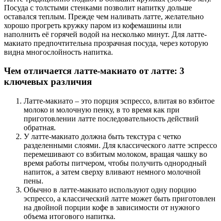
Посуда с толстыми стенками позволит напитку дольше
оставался теплым. Прежде чем наливать латте, желательно
хорошо прогреть кружку паром из кофемашины или
наполнить её горячей водой на несколько минут. Для латте-
макиато предпочтительна прозрачная посуда, через которую
видна многослойность напитка.
Чем отличается латте-макиато от латте: 3
ключевых различия
Латте-макиато – это порция эспрессо, влитая во взбитое
молоко и молочную пенку, в то время как при
приготовлении латте последовательность действий
обратная.
У латте-макиато должна быть текстура с четко
разделенными слоями. Для классического латте эспрессо
перемешивают со взбитым молоком, вращая чашку во
время работы питчером, чтобы получить однородный
напиток, а затем сверху вливают немного молочной
пены.
Обычно в латте-макиато используют одну порцию
эспрессо, а классический латте может быть приготовлен
на двойной порции кофе в зависимости от нужного
объема итогового напитка.