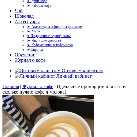
► дрип кофе
► наборы кофе
Чай
Шоколад
Аксессуары
► Аксессуары и фильтры для кофе
► Мерч
►Подарочные сертификаты
► Чистящие средства
► Кофемашины и кофемолки
►Сиропы
Обучение
Журнал о кофе
Оптовым клиентам
Личный кабинет
Главная
|
Журнал о кофе
|
Идеальные пропорции для латте:
сколько нужно кофе и молока?