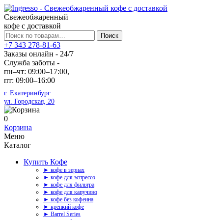
Свежеобжаренный
кофе с доставкой
Искать:
Поиск
+7 343 278-81-63
Заказы онлайн - 24/7
Служба заботы -
пн–чт: 09:00–17:00,
пт: 09:00–16:00
г. Екатеринбург
ул. Городская, 20
0
Корзина
Меню
Каталог
Купить Кофе
► кофе в зернах
► кофе для эспрессо
► кофе для фильтра
► кофе для капучино
► кофе без кофеина
► крепкий кофе
► Barrel Series