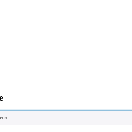
е
ено.