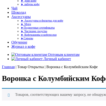
► дрип кофе
► наборы кофе
Чай
Шоколад
Аксессуары
► Аксессуары и фильтры для кофе
► Мерч
►Подарочные сертификаты
► Чистящие средства
► Кофемашины и кофемолки
►Сиропы
Обучение
Журнал о кофе
Оптовым клиентам
Личный кабинет
Главная
| Товар Открытка | Воронка с Колумбийским Кофе
Воронка с Колумбийским Коф
Товаров, соответствующих вашему запросу, не обнаруж