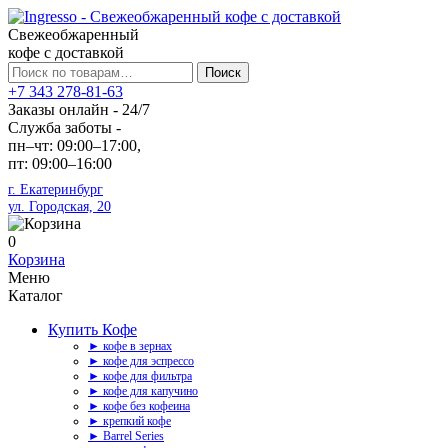
Свежеобжаренный
кофе с доставкой
Искать:
Поиск
+7 343 278-81-63
Заказы онлайн - 24/7
Служба заботы -
пн–чт: 09:00–17:00,
пт: 09:00–16:00
г. Екатеринбург
ул. Городская, 20
0
Корзина
Меню
Каталог
Купить Кофе
► кофе в зернах
► кофе для эспрессо
► кофе для фильтра
► кофе для капучино
► кофе без кофеина
► крепкий кофе
► Barrel Series