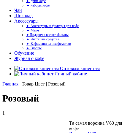
► дрип кофе
► наборы кофе
Чай
Шоколад
Аксессуары
► Аксессуары и фильтры для кофе
► Мерч
►Подарочные сертификаты
► Чистящие средства
► Кофемашины и кофемолки
►Сиропы
Обучение
Журнал о кофе
Оптовым клиентам
Личный кабинет
Главная
| Товар Цвет | Розовый
Розовый
1
Та самая воронка V60 для
кофе