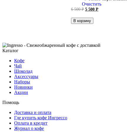
Очистить
Первоначальная
Текущая
6 500
Р
5 500
Р
цена
цена:
составляла
5 500 руб..
В корзину
6 500 руб..
Каталог
Кофе
Чай
Шоколад
Аксессуары
Наборы
Новинки
Акции
Помощь
Доставка и оплата
Где купить кофе Ингрессо
Оплата в кредит
Журнал о кофе