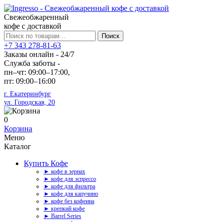
Свежеобжаренный
кофе с доставкой
Искать:
Поиск
+7 343 278-81-63
Заказы онлайн - 24/7
Служба заботы -
пн–чт: 09:00–17:00,
пт: 09:00–16:00
г. Екатеринбург
ул. Городская, 20
0
Корзина
Меню
Каталог
Купить Кофе
► кофе в зернах
► кофе для эспрессо
► кофе для фильтра
► кофе для капучино
► кофе без кофеина
► крепкий кофе
► Barrel Series