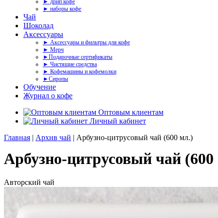
► дрип кофе
► наборы кофе
Чай
Шоколад
Аксессуары
► Аксессуары и фильтры для кофе
► Мерч
►Подарочные сертификаты
► Чистящие средства
► Кофемашины и кофемолки
►Сиропы
Обучение
Журнал о кофе
Оптовым клиентам
Личный кабинет
Главная
|
Архив чай
| Арбузно-цитрусовый чай (600 мл.)
Арбузно-цитрусовый чай (600 
Авторский чай