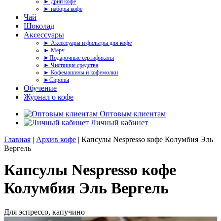
► дрип кофе
► наборы кофе
Чай
Шоколад
Аксессуары
► Аксессуары и фильтры для кофе
► Мерч
►Подарочные сертификаты
► Чистящие средства
► Кофемашины и кофемолки
►Сиропы
Обучение
Журнал о кофе
Оптовым клиентам
Личный кабинет
Главная
|
Архив кофе
| Капсулы Nespresso кофе Колумбия Эль
Вергель
Капсулы Nespresso кофе
Колумбия Эль Вергель
Для эспрессо, капучино