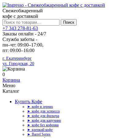
Свежеобжаренный
кофе с доставкой
Искать:
Поиск
+7 343 278-81-63
Заказы онлайн - 24/7
Служба заботы -
пн–чт: 09:00–17:00,
пт: 09:00–16:00
г. Екатеринбург
ул. Городская, 20
0
Корзина
Меню
Каталог
Купить Кофе
► кофе в зернах
► кофе для эспрессо
► кофе для фильтра
► кофе для капучино
► кофе без кофеина
► крепкий кофе
► Barrel Series