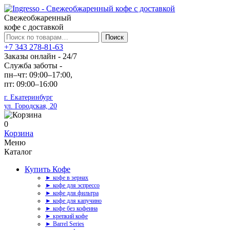
Свежеобжаренный
кофе с доставкой
Искать:
Поиск
+7 343 278-81-63
Заказы онлайн - 24/7
Служба заботы -
пн–чт: 09:00–17:00,
пт: 09:00–16:00
г. Екатеринбург
ул. Городская, 20
0
Корзина
Меню
Каталог
Купить Кофе
► кофе в зернах
► кофе для эспрессо
► кофе для фильтра
► кофе для капучино
► кофе без кофеина
► крепкий кофе
► Barrel Series