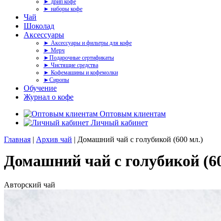
► дрип кофе
► наборы кофе
Чай
Шоколад
Аксессуары
► Аксессуары и фильтры для кофе
► Мерч
►Подарочные сертификаты
► Чистящие средства
► Кофемашины и кофемолки
►Сиропы
Обучение
Журнал о кофе
Оптовым клиентам
Личный кабинет
Главная
|
Архив чай
| Домашний чай с голубикой (600 мл.)
Домашний чай с голубикой (60
Авторский чай