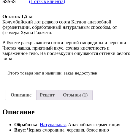
(
1
отзыв клиента)
Рейтинг
1
5.00
из 5 на
Остаток 1,5 кг
основе
Колумбийский лот редкого сорта Катиоп анаэробной
опроса
ферментации, обработанный натуральным способом,
от
пользователя
фермера Хуана Гаджего.
В букете раскрываются нотки черной смородины и черешни.
Чистая чашка, приятный вкус, сочная кислотность и
выраженное тело. На послевкусии ощущаются оттенки белого
вина.
Этого товара нет в наличии, заказ недоступен.
Описание
Рецепт
Отзывы (1)
Описание
Обработка
:
Натуральная
, Анаэробная ферментация
Вкус
: Черная смородина, черешня, белое вино