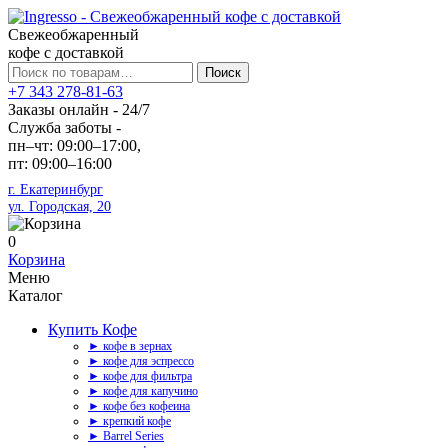
Свежеобжаренный
кофе с доставкой
Искать:
Поиск
+7 343 278-81-63
Заказы онлайн - 24/7
Служба заботы -
пн–чт: 09:00–17:00,
пт: 09:00–16:00
г. Екатеринбург
ул. Городская, 20
0
Корзина
Меню
Каталог
Купить Кофе
► кофе в зернах
► кофе для эспрессо
► кофе для фильтра
► кофе для капучино
► кофе без кофеина
► крепкий кофе
► Barrel Series