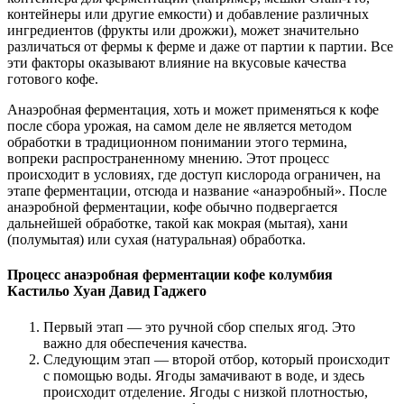
контейнеры или другие емкости) и добавление различных
ингредиентов (фрукты или дрожжи), может значительно
различаться от фермы к ферме и даже от партии к партии. Все
эти факторы оказывают влияние на вкусовые качества
готового кофе.
Анаэробная ферментация, хоть и может применяться к кофе
после сбора урожая, на самом деле не является методом
обработки в традиционном понимании этого термина,
вопреки распространенному мнению. Этот процесс
происходит в условиях, где доступ кислорода ограничен, на
этапе ферментации, отсюда и название «анаэробный». После
анаэробной ферментации, кофе обычно подвергается
дальнейшей обработке, такой как мокрая (мытая), хани
(полумытая) или сухая (натуральная) обработка.
Процесс анаэробная ферментации кофе колумбия
Кастильо Хуан Давид Гаджего
Первый этап — это ручной сбор спелых ягод. Это
важно для обеспечения качества.
Следующим этап — второй отбор, который происходит
с помощью воды. Ягоды замачивают в воде, и здесь
происходит отделение. Ягоды с низкой плотностью,