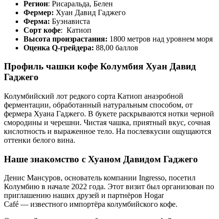
Регион
: Рисаральда, Белен
Фермер:
Хуан Давид Гаджего
Ферма:
Буэнависта
Сорт кофе
: Катиоп
Высота произрастания:
1800 метров над уровнем моря
Оценка Q-грейдера:
88,00 баллов
Профиль чашки кофе Колумбия Хуан Давид
Гаджего
Колумбийский лот редкого сорта Катиоп анаэробной
ферментации, обработанный натуральным способом, от
фермера Хуана Гаджего. В букете раскрываются нотки черной
смородины и черешни. Чистая чашка, приятный вкус, сочная
кислотность и выраженное тело. На послевкусии ощущаются
оттенки белого вина.
Наше знакомство с Хуаном Давидом Гаджего
Денис Мансуров, основатель компании Ingresso, посетил
Колумбию в начале 2022 года. Этот визит был организован по
приглашению наших друзей и партнёров Hogar
Café — известного импортёра колумбийского кофе.