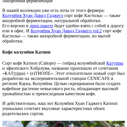
Анаэробная ферментация
В нашей коллекции уже есть лоты от этого фермера:
Колумбия Хуан Давид Гаджего
сорт кофе Кастильо — также
анаэробной ферментации, натуральной обработки.
Его версию в
дрип-пакете
будет удобно взять с собой в дорогу
или в офис. И
Колумбия Хуан Давид Гаджего vol.2
сорт кофе
Кастильо — также анаэробной ферментации, но мытой
обработки.
Кофе колумбия Катиоп
Сорт кофе Катиоп (Catiope)
—
гибрид колумбийской
Катурры
и эфиопского Хейрлума, название произошло от сочетания
«КАТ(урра) + (е)ТИОПЕ». Этот относительно новый сорт был
разработан на экспериментальной станции CENICAFE в
регионе Каука, Колумбия. Целью скрещивания было создать
кофейное растение невысокого роста, обладающее высокой
урожайностью и превосходным качеством кофе.
И действительно, наш лот Колумбия Хуан Гаджего Катиоп
уникально сочетает вкусовые характеристики обоих
родительских сортов.