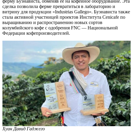
ферму Буэнависта, обменяв ее на кофейное оборудование. Эта
сделка позволила ферме превратиться в лабораторию и
витрину для продукции «Industrias Gallego». Буэнависта также
стала активной участницей проектов Института Cenicafe по
выращиванию и распространению новых сортов
колумбийского кофе с одобрения FNC — Национальной
Федерации кофепроизводителей.
Хуан Давид Гаджего