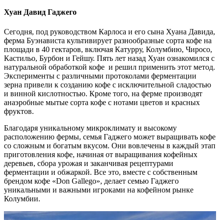
Хуан Давид Гаджего
Сегодня, под руководством Карлоса и его сына Хуана Давида,
ферма Буэнависта культивирует разнообразные сорта кофе на
площади в 40 гектаров, включая Катурру, Колумбию, Чиросо,
Кастильо, Бурбон и Гейшу. Пять лет назад Хуан ознакомился с
натуральной обработкой кофе и решил применить этот метод.
Эксперименты с различными протоколами ферментации
зерна привели к созданию кофе с исключительной сладостью
и винной кислотностью. Кроме того, на ферме производят
анаэробные мытые сорта кофе с нотами цветов и красных
фруктов.
Благодаря уникальному микроклимату и высокому
расположению фермы, семья Гаджего может выращивать кофе
со сложным и богатым вкусом. Они вовлечены в каждый этап
приготовления кофе, начиная от выращивания кофейных
деревьев, сбора урожая и заканчивая рецептурами
ферментации и обжаркой. Все это, вместе с собственным
брендом кофе «Don Gallego», делает семью Гаджего
уникальными и важными игроками на кофейном рынке
Колумбии.