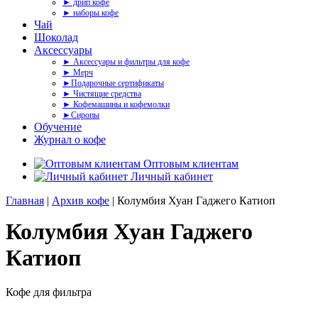
► дрип кофе
► наборы кофе
Чай
Шоколад
Аксессуары
► Аксессуары и фильтры для кофе
► Мерч
►Подарочные сертификаты
► Чистящие средства
► Кофемашины и кофемолки
►Сиропы
Обучение
Журнал о кофе
Оптовым клиентам
Личный кабинет
Главная
|
Архив кофе
| Колумбия Хуан Гаджего Катиоп
Колумбия Хуан Гаджего
Катиоп
Кофе для фильтра