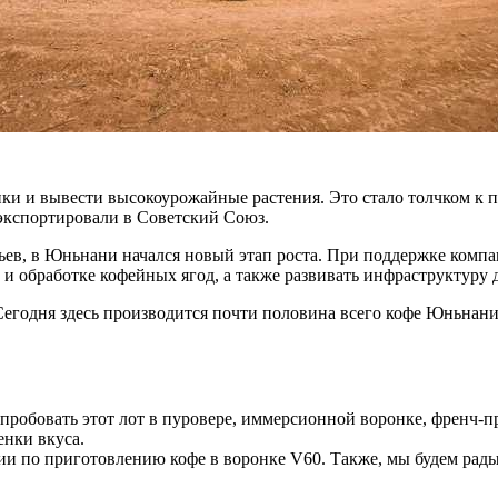
ики и вывести высокоурожайные растения. Это стало толчком к
 экспортировали в Советский Союз.
вьев, в Юньнани начался новый этап роста. При поддержке комп
 и обработке кофейных ягод, а также развивать инфраструктуру 
Сегодня здесь производится почти половина всего кофе Юньнани
обовать этот лот в пуровере, иммерсионной воронке, френч-пр
енки вкуса.
ии по приготовлению кофе в воронке V60. Также, мы будем рад