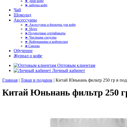
► дрип кофе
► наборы кофе
Чай
Шоколад
Аксессуары
► Аксессуары и фильтры для кофе
► Мерч
►Подарочные сертификаты
► Чистящие средства
► Кофемашины и кофемолки
►Сиропы
Обучение
Журнал о кофе
Оптовым клиентам
Личный кабинет
Главная
|
Товар в подарок
| Китай Юньнань фильтр 250 гр в по
Китай Юньнань фильтр 250 г