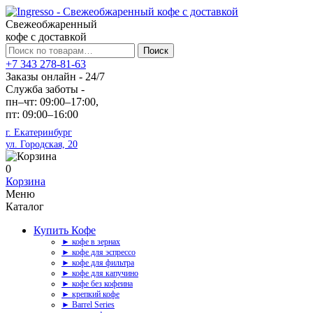
Свежеобжаренный
кофе с доставкой
Искать:
Поиск
+7 343 278-81-63
Заказы онлайн - 24/7
Служба заботы -
пн–чт: 09:00–17:00,
пт: 09:00–16:00
г. Екатеринбург
ул. Городская, 20
0
Корзина
Меню
Каталог
Купить Кофе
► кофе в зернах
► кофе для эспрессо
► кофе для фильтра
► кофе для капучино
► кофе без кофеина
► крепкий кофе
► Barrel Series