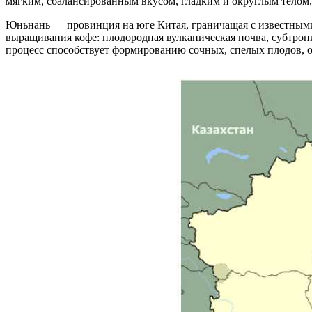
мягким, сбалансированным вкусом, гладким и округлым телом
Юньнань — провинция на юге Китая, граничащая с известным
выращивания кофе: плодородная вулканическая почва, субтроп
процесс способствует формированию сочных, спелых плодов, об