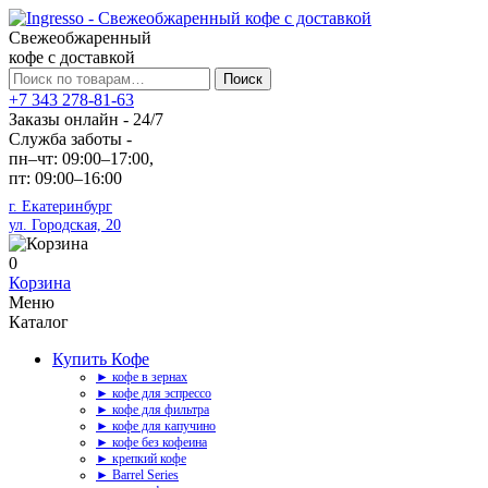
Свежеобжаренный
кофе с доставкой
Искать:
Поиск
+7 343 278-81-63
Заказы онлайн - 24/7
Служба заботы -
пн–чт: 09:00–17:00,
пт: 09:00–16:00
г. Екатеринбург
ул. Городская, 20
0
Корзина
Меню
Каталог
Купить Кофе
► кофе в зернах
► кофе для эспрессо
► кофе для фильтра
► кофе для капучино
► кофе без кофеина
► крепкий кофе
► Barrel Series