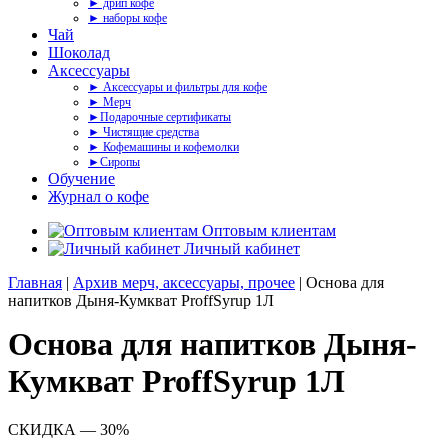
► дрип кофе
► наборы кофе
Чай
Шоколад
Аксессуары
► Аксессуары и фильтры для кофе
► Мерч
►Подарочные сертификаты
► Чистящие средства
► Кофемашины и кофемолки
►Сиропы
Обучение
Журнал о кофе
Оптовым клиентам
Личный кабинет
Главная
|
Архив мерч, аксессуары, прочее
| Основа для
напитков Дыня-Кумкват ProffSyrup 1Л
Основа для напитков Дыня-
Кумкват ProffSyrup 1Л
СКИДКА — 30%