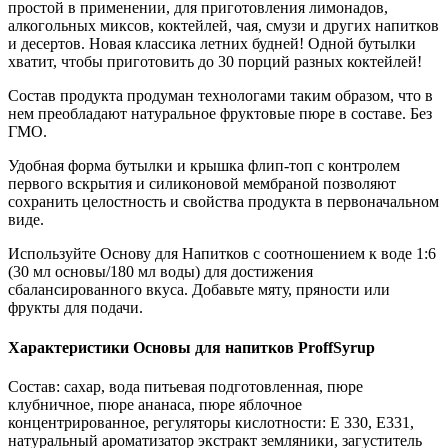
простой в применении, для приготовления лимонадов,
алкогольных миксов, коктейлей, чая, смузи и других напитков
и десертов. Новая классика летних будней! Одной бутылки
хватит, чтобы приготовить до 30 порций разных коктейлей!
Состав продукта продуман технологами таким образом, что в
нем преобладают натуральное фруктовые пюре в составе. Без
ГМО.
Удобная форма бутылки и крышка флип-топ с контролем
первого вскрытия и силиконовой мембраной позволяют
сохранить целостность и свойства продукта в первоначальном
виде.
Используйте Основу для Напитков с соотношением к воде 1:6
(30 мл основы/180 мл воды) для достижения
сбалансированного вкуса. Добавьте мяту, пряности или
фрукты для подачи.
Характеристики Основы для напитков ProffSyrup
Состав: сахар, вода питьевая подготовленная, пюре
клубничное, пюре ананаса, пюре яблочное
концентрированное, регуляторы кислотности: Е 330, Е331,
натуральный ароматизатор экстракт земляники, загуститель