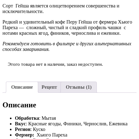
5.00
из 5 на
Сорт Гейша является олицетворением совершенства и
основе
исключительности.
опроса
пользователя
Редкий и удивительный кофе Перу Гейша от фермера Хьюго
Пареха — сложный, чистый и сладкий профиль чашки с
нотами красных ягод, фиников, чернослива и ежевики.
Рекомендуем готовить в фильтре и других альтернативных
способах заваривания.
Этого товара нет в наличии, заказ недоступен.
Описание
Рецепт
Отзывы (1)
Описание
Обработка
: Мытая
Вкус
: Красные ягоды, Финики, Чернослив, Ежевика
Регион
: Куско
Фермер:
Хьюго Пареха