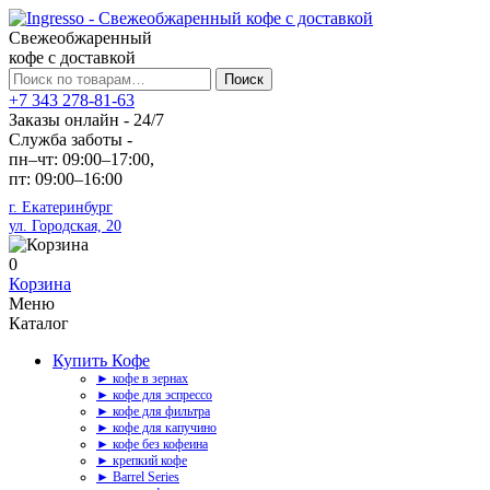
Свежеобжаренный
кофе с доставкой
Искать:
Поиск
+7 343 278-81-63
Заказы онлайн - 24/7
Служба заботы -
пн–чт: 09:00–17:00,
пт: 09:00–16:00
г. Екатеринбург
ул. Городская, 20
0
Корзина
Меню
Каталог
Купить Кофе
► кофе в зернах
► кофе для эспрессо
► кофе для фильтра
► кофе для капучино
► кофе без кофеина
► крепкий кофе
► Barrel Series