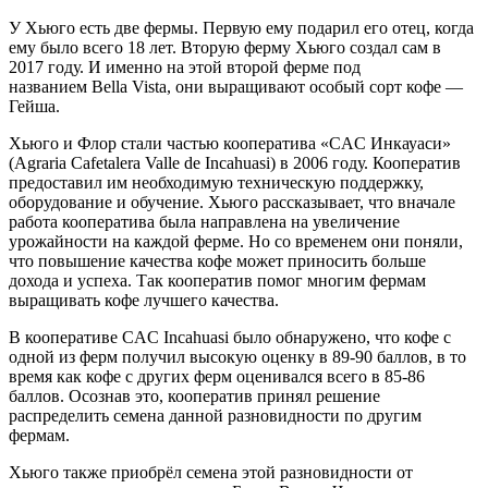
У Хьюго есть две фермы. Первую ему подарил его отец, когда
ему было всего 18 лет. Вторую ферму Хьюго создал сам в
2017 году. И именно на этой второй ферме под
названием Bella Vista, они выращивают особый сорт кофе —
Гейша.
Хьюго и Флор стали частью кооператива «CAC Инкауаси»
(Agraria Cafetalera Valle de Incahuasi) в 2006 году. Кооператив
предоставил им необходимую техническую поддержку,
оборудование и обучение. Хьюго рассказывает, что вначале
работа кооператива была направлена на увеличение
урожайности на каждой ферме. Но со временем они поняли,
что повышение качества кофе может приносить больше
дохода и успеха. Так кооператив помог многим фермам
выращивать кофе лучшего качества.
В кооперативе CAC Incahuasi было обнаружено, что кофе с
одной из ферм получил высокую оценку в 89-90 баллов, в то
время как кофе с других ферм оценивался всего в 85-86
баллов. Осознав это, кооператив принял решение
распределить семена данной разновидности по другим
фермам.
Хьюго также приобрёл семена этой разновидности от