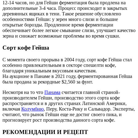
12-14 часов, но для Гейши ферментация была продлена на
дополнительные 3-4 часа. Процесс происходит в закрытых
деревянных ящиках в тени. Такое решение обусловлено
особенностями Гейши: у зерен много слизи и большие
открытые борозды. Продленное время ферментации
обеспечивает более легкое смывание слизи, улучшает качество
зерна и снижает возможные проблемы во время сушки.
Сорт кофе Гейша
С момента своего прорыва в 2004 году, сорт кофе Гейша стал
особенно привлекательным в секторе спешелти кофе,
благодаря уникальным вкусовым качествам.
На аукционе в Панаме в 2021 году, ферментированная Гейша
была продана за рекордные $2,560 за фунт.
Несмотря на то что
Панама
считается главной страной-
производителем Гейши, производство этого сорта кофе
распространяется и в других странах Латинской Америки,
включая
Колумбию
, Перу, Коста-Рику и Сальвадор. Эксперты,
считают, что рынок Гейши еще не достиг своего пика, и
прогнозирует рост производства данного сорта кофе.
РЕКОМЕНДАЦИИ И РЕЦЕПТ