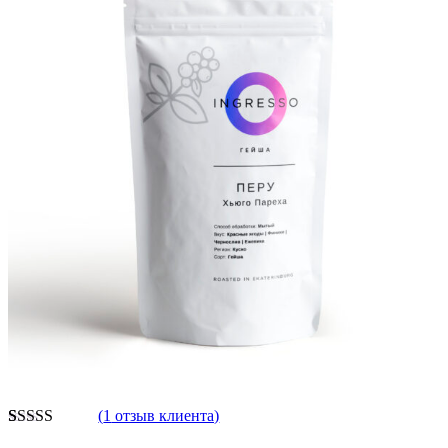
(
1
отзыв клиента)
Рейтинг
1