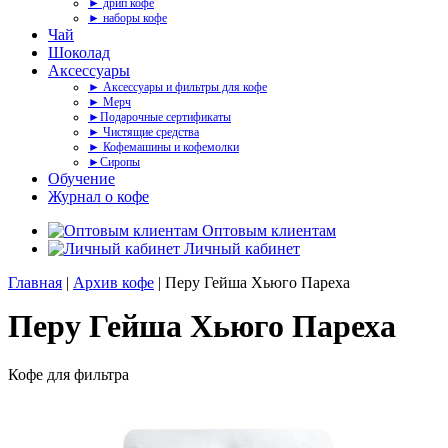
► дрип кофе
► наборы кофе
Чай
Шоколад
Аксессуары
► Аксессуары и фильтры для кофе
► Мерч
►Подарочные сертификаты
► Чистящие средства
► Кофемашины и кофемолки
►Сиропы
Обучение
Журнал о кофе
Оптовым клиентам
Личный кабинет
Главная
|
Архив кофе
| Перу Гейша Хьюго Пареха
Перу Гейша Хьюго Пареха
Кофе для фильтра