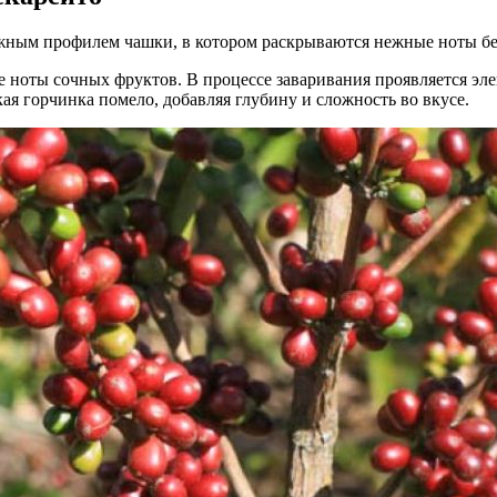
жным профилем чашки, в котором раскрываются нежные ноты бе
 ноты сочных фруктов. В процессе заваривания проявляется эл
ая горчинка помело, добавляя глубину и сложность во вкусе.