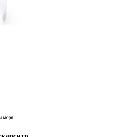
м моря
скарсито