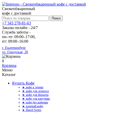
Свежеобжаренный
кофе с доставкой
Искать:
Поиск
+7 343 278-81-63
Заказы онлайн - 24/7
Служба заботы -
пн–чт: 09:00–17:00,
пт: 09:00–16:00
г. Екатеринбург
ул. Городская, 20
0
Корзина
Меню
Каталог
Купить Кофе
► кофе в зернах
► кофе для эспрессо
► кофе для фильтра
► кофе для капучино
► кофе без кофеина
► крепкий кофе
► Barrel Series