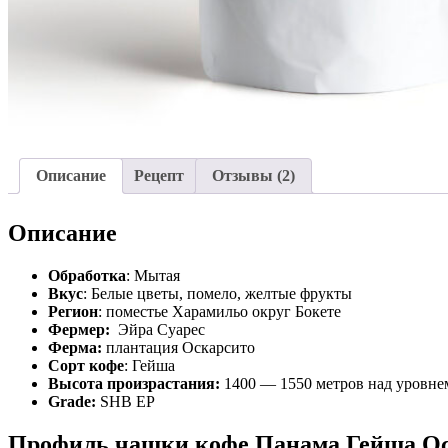
Описание
Рецепт
Отзывы (2)
Описание
Обработка
: Мытая
Вкус
: Белые цветы, помело, желтые фрукты
Регион
: поместье Харамильо округ Бокете
Фермер:
Эйра Суарес
Ферма:
плантация Оскарсито
Сорт кофе
: Гейша
Высота произрастания:
1400 — 1550 метров над уровне
Grade:
SHB EP
Профиль чашки кофе Панама Гейша О