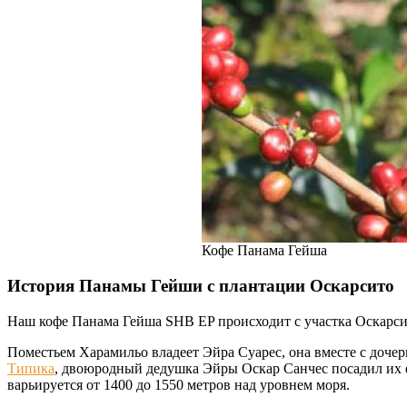
Кофе Панама Гейша
История Панамы Гейши с плантации Оскарсито
Наш кофе Панама Гейша SHB EP происходит с участка Оскарсит
Поместьем Харамильо владеет Эйра Суарес, она вместе с доч
Типика
, двоюродный дедушка Эйры Оскар Санчес посадил их е
варьируется от 1400 до 1550 метров над уровнем моря.