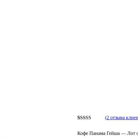
(
2
отзыва клиен
Рейтинг
2
4.50
из 5
Кофе Панама Гейша — Лот о
на основе