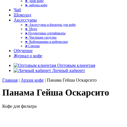
► дрип кофе
► наборы кофе
Чай
Шоколад
Аксессуары
► Аксессуары и фильтры для кофе
► Мерч
►Подарочные сертификаты
► Чистящие средства
► Кофемашины и кофемолки
►Сиропы
Обучение
Журнал о кофе
Оптовым клиентам
Личный кабинет
Главная
|
Архив кофе
| Панама Гейша Оскарсито
Панама Гейша Оскарсито
Кофе для фильтра