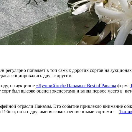
Он регулярно попадает в топ самых дорогих сортов на аукциона
дко ассоциировались друг с другом.
году, на аукционе
«Лучший кофе Панамы» Best of Panama
ферма
H
сорт был высоко оценен экспертами и занял первое место в кат
кофейной отрасли Панамы. Это событие привлекло внимание обж
ми Гейша, но и с другими высококачественными сортами —
Типи