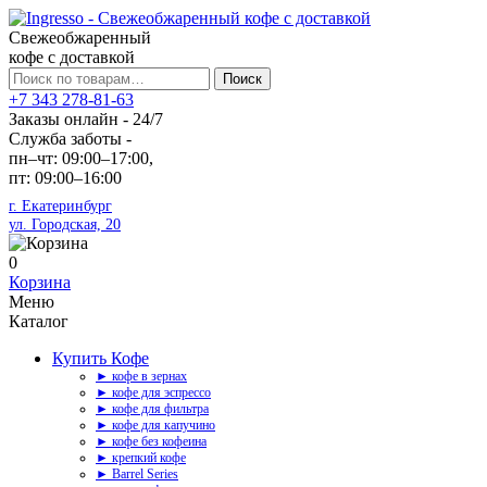
Свежеобжаренный
кофе с доставкой
Искать:
Поиск
+7 343 278-81-63
Заказы онлайн - 24/7
Служба заботы -
пн–чт: 09:00–17:00,
пт: 09:00–16:00
г. Екатеринбург
ул. Городская, 20
0
Корзина
Меню
Каталог
Купить Кофе
► кофе в зернах
► кофе для эспрессо
► кофе для фильтра
► кофе для капучино
► кофе без кофеина
► крепкий кофе
► Barrel Series