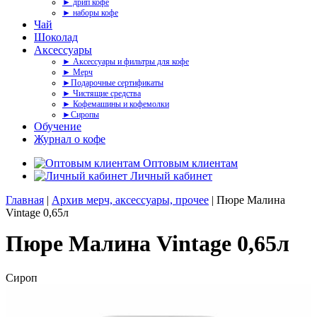
► дрип кофе
► наборы кофе
Чай
Шоколад
Аксессуары
► Аксессуары и фильтры для кофе
► Мерч
►Подарочные сертификаты
► Чистящие средства
► Кофемашины и кофемолки
►Сиропы
Обучение
Журнал о кофе
Оптовым клиентам
Личный кабинет
Главная
|
Архив мерч, аксессуары, прочее
| Пюре Малина
Vintage 0,65л
Пюре Малина Vintage 0,65л
Сироп