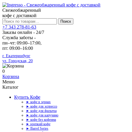
Свежеобжаренный
кофе с доставкой
Искать:
Поиск
+7 343 278-81-63
Заказы онлайн - 24/7
Служба заботы -
пн–чт: 09:00–17:00,
пт: 09:00–16:00
г. Екатеринбург
ул. Городская, 20
0
Корзина
Меню
Каталог
Купить Кофе
► кофе в зернах
► кофе для эспрессо
► кофе для фильтра
► кофе для капучино
► кофе без кофеина
► крепкий кофе
► Barrel Series