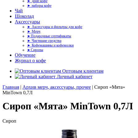
► дрип кофе
► наборы кофе
Чай
Шоколад
Аксессуары
► Аксессуары и фильтры для кофе
► Мерч
►Подарочные сертификаты
► Чистящие средства
► Кофемашины и кофемолки
►Сиропы
Обучение
Журнал о кофе
Оптовым клиентам
Личный кабинет
Главная
|
Архив мерч, аксессуары, прочее
| Сироп «Мята»
MinTown 0,7Л
Сироп «Мята» MinTown 0,7Л
Сироп