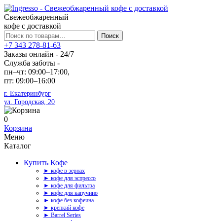
Свежеобжаренный
кофе с доставкой
Искать:
Поиск
+7 343 278-81-63
Заказы онлайн - 24/7
Служба заботы -
пн–чт: 09:00–17:00,
пт: 09:00–16:00
г. Екатеринбург
ул. Городская, 20
0
Корзина
Меню
Каталог
Купить Кофе
► кофе в зернах
► кофе для эспрессо
► кофе для фильтра
► кофе для капучино
► кофе без кофеина
► крепкий кофе
► Barrel Series