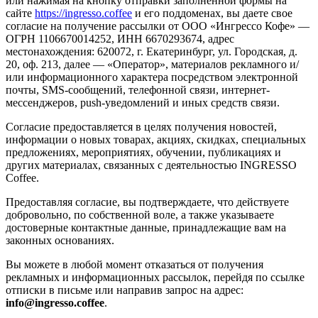
или нажимая на кнопку отправки заполненной формы на
сайте
https://ingresso.coffee
и его поддоменах, вы даете свое
согласие на получение рассылки от ООО «Ингрессо Кофе» —
ОГРН 1106670014252, ИНН 6670293674, адрес
местонахождения: 620072, г. Екатеринбург, ул. Городская, д.
20, оф. 213, далее — «Оператор», материалов рекламного и/
или информационного характера посредством электронной
почты, SMS-сообщений, телефонной связи, интернет-
мессенджеров, push-уведомлений и иных средств связи.
Согласие предоставляется в целях получения новостей,
информации о новых товарах, акциях, скидках, специальных
предложениях, мероприятиях, обучении, публикациях и
других материалах, связанных с деятельностью INGRESSO
Coffee.
Предоставляя согласие, вы подтверждаете, что действуете
добровольно, по собственной воле, а также указываете
достоверные контактные данные, принадлежащие вам на
законных основаниях.
Вы можете в любой момент отказаться от получения
рекламных и информационных рассылок, перейдя по ссылке
отписки в письме или направив запрос на адрес:
info@ingresso.coffee
.