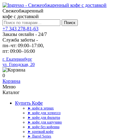
Свежеобжаренный
кофе с доставкой
Искать:
Поиск
+7 343 278-81-63
Заказы онлайн - 24/7
Служба заботы -
пн–чт: 09:00–17:00,
пт: 09:00–16:00
г. Екатеринбург
ул. Городская, 20
0
Корзина
Меню
Каталог
Купить Кофе
► кофе в зернах
► кофе для эспрессо
► кофе для фильтра
► кофе для капучино
► кофе без кофеина
► крепкий кофе
► Barrel Series