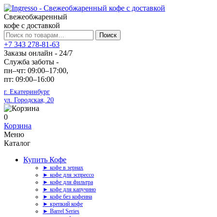
Свежеобжаренный
кофе с доставкой
Искать:
Поиск
+7 343 278-81-63
Заказы онлайн - 24/7
Служба заботы -
пн–чт: 09:00–17:00,
пт: 09:00–16:00
г. Екатеринбург
ул. Городская, 20
0
Корзина
Меню
Каталог
Купить Кофе
► кофе в зернах
► кофе для эспрессо
► кофе для фильтра
► кофе для капучино
► кофе без кофеина
► крепкий кофе
► Barrel Series