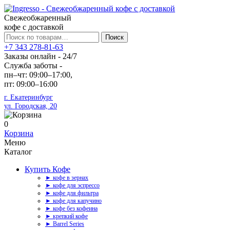
Свежеобжаренный
кофе с доставкой
Искать:
Поиск
+7 343 278-81-63
Заказы онлайн - 24/7
Служба заботы -
пн–чт: 09:00–17:00,
пт: 09:00–16:00
г. Екатеринбург
ул. Городская, 20
0
Корзина
Меню
Каталог
Купить Кофе
► кофе в зернах
► кофе для эспрессо
► кофе для фильтра
► кофе для капучино
► кофе без кофеина
► крепкий кофе
► Barrel Series