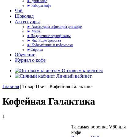
► дрип кофе
► наборы кофе
Чай
Шоколад
Аксессуары
► Аксессуары и фильтры для кофе
► Мерч
►Подарочные сертификаты
► Чистящие средства
► Кофемашины и кофемолки
►Сиропы
Обучение
Журнал о кофе
Оптовым клиентам
Личный кабинет
Главная
| Товар Цвет | Кофейная Галактика
Кофейная Галактика
1
Та самая воронка V60 для
кофе