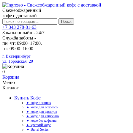
Свежеобжаренный
кофе с доставкой
Искать:
Поиск
+7 343 278-81-63
Заказы онлайн - 24/7
Служба заботы -
пн–чт: 09:00–17:00,
пт: 09:00–16:00
г. Екатеринбург
ул. Городская, 20
0
Корзина
Меню
Каталог
Купить Кофе
► кофе в зернах
► кофе для эспрессо
► кофе для фильтра
► кофе для капучино
► кофе без кофеина
► крепкий кофе
► Barrel Series