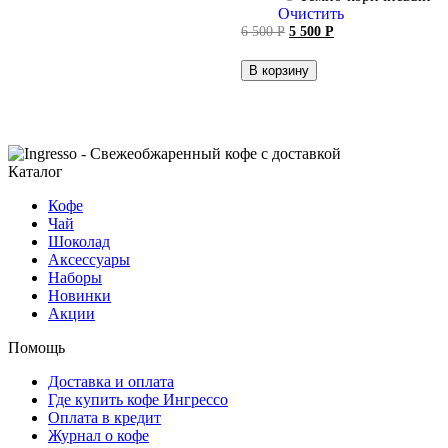
Очистить
Первоначальная
Текущая
6 500
Р
5 500
Р
цена
цена:
составляла
5 500 руб..
В корзину
6 500 руб..
Каталог
Кофе
Чай
Шоколад
Аксессуары
Наборы
Новинки
Акции
Помощь
Доставка и оплата
Где купить кофе Ингрессо
Оплата в кредит
Журнал о кофе