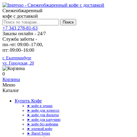
Свежеобжаренный
кофе с доставкой
Искать:
Поиск
+7 343 278-81-63
Заказы онлайн - 24/7
Служба заботы -
пн–чт: 09:00–17:00,
пт: 09:00–16:00
г. Екатеринбург
ул. Городская, 20
0
Корзина
Меню
Каталог
Купить Кофе
► кофе в зернах
► кофе для эспрессо
► кофе для фильтра
► кофе для капучино
► кофе без кофеина
► крепкий кофе
► Barrel Series