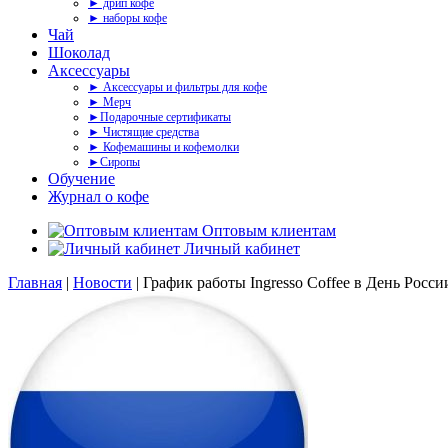
► дрип кофе
► наборы кофе
Чай
Шоколад
Аксессуары
► Аксессуары и фильтры для кофе
► Мерч
►Подарочные сертификаты
► Чистящие средства
► Кофемашины и кофемолки
►Сиропы
Обучение
Журнал о кофе
Оптовым клиентам
Личный кабинет
Главная
|
Новости
|
График работы Ingresso Coffee в День Росс