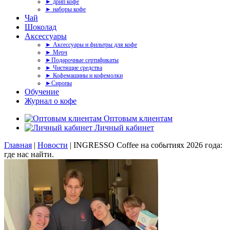
► дрип кофе
► наборы кофе
Чай
Шоколад
Аксессуары
► Аксессуары и фильтры для кофе
► Мерч
►Подарочные сертификаты
► Чистящие средства
► Кофемашины и кофемолки
►Сиропы
Обучение
Журнал о кофе
Оптовым клиентам
Личный кабинет
Главная
|
Новости
|
INGRESSO Coffee на событиях 2026 года:
где нас найти.