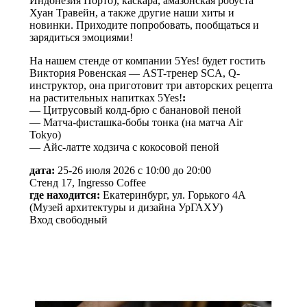
Индонезия Порто), каскара, амазонская робуста
Хуан Травейн, а также другие наши хиты и
новинки. Приходите попробовать, пообщаться и
зарядиться эмоциями!
На нашем стенде от компании 5Yes! будет гостить
Виктория Ровенская — AST-тренер SCA, Q-
инструктор, она приготовит три авторских рецепта
на растительных напитках 5Yes!
:
— Цитрусовый колд-брю с банановой пеной
— Матча-фисташка-бобы тонка (на матча Air
Tokyo)
— Айс-латте ходзича с кокосовой пеной
дата:
25-26 июля 2026 с 10:00 до 20:00
Стенд 17, Ingresso Coffee
где находится:
Екатеринбург, ул. Горького 4А
(Музей архитектуры и дизайна УрГАХУ)
Вход свободный