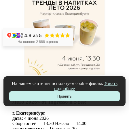
4.9
из 5
+1
На основе 2 888 оценок
На нашем сайте мы используем cookie-файлы.
Узнать
подробнее
МАСТЕР-КЛАСС «Тренды в напитках.
Принять
Лето 2026» от Ingresso и 5Yes!
г. Екатеринбург
дата:
4 июня 2026
​Сбор гостей — 13:30 Начало — 14:00
где находится:
ул. Городская, 20