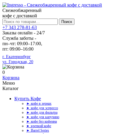
Свежеобжаренный
кофе с доставкой
Искать:
Поиск
+7 343 278-81-63
Заказы онлайн - 24/7
Служба заботы -
пн–чт: 09:00–17:00,
пт: 09:00–16:00
г. Екатеринбург
ул. Городская, 20
0
Корзина
Меню
Каталог
Купить Кофе
► кофе в зернах
► кофе для эспрессо
► кофе для фильтра
► кофе для капучино
► кофе без кофеина
► крепкий кофе
► Barrel Series