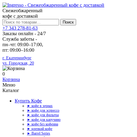
Свежеобжаренный
кофе с доставкой
Искать:
Поиск
+7 343 278-81-63
Заказы онлайн - 24/7
Служба заботы -
пн–чт: 09:00–17:00,
пт: 09:00–16:00
г. Екатеринбург
ул. Городская, 20
0
Корзина
Меню
Каталог
Купить Кофе
► кофе в зернах
► кофе для эспрессо
► кофе для фильтра
► кофе для капучино
► кофе без кофеина
► крепкий кофе
► Barrel Series