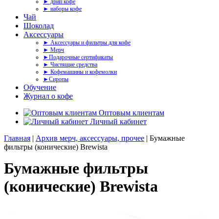
► дрип кофе
► наборы кофе
Чай
Шоколад
Аксессуары
► Аксессуары и фильтры для кофе
► Мерч
►Подарочные сертификаты
► Чистящие средства
► Кофемашины и кофемолки
►Сиропы
Обучение
Журнал о кофе
Оптовым клиентам
Личный кабинет
Главная
|
Архив мерч, аксессуары, прочее
| Бумажные
фильтры (конические) Brewista
Бумажные фильтры
(конические) Brewista