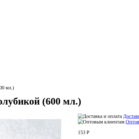
00 мл.)
лубикой (600 мл.)
Достав
Оптов
153
Р