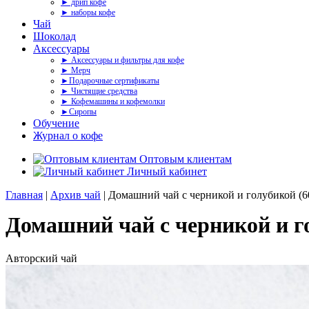
► дрип кофе
► наборы кофе
Чай
Шоколад
Аксессуары
► Аксессуары и фильтры для кофе
► Мерч
►Подарочные сертификаты
► Чистящие средства
► Кофемашины и кофемолки
►Сиропы
Обучение
Журнал о кофе
Оптовым клиентам
Личный кабинет
Главная
|
Архив чай
| Домашний чай с черникой и голубикой (6
Домашний чай с черникой и го
Авторский чай