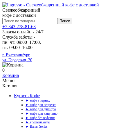
Свежеобжаренный
кофе с доставкой
Искать:
Поиск
+7 343 278-81-63
Заказы онлайн - 24/7
Служба заботы -
пн–чт: 09:00–17:00,
пт: 09:00–16:00
г. Екатеринбург
ул. Городская, 20
0
Корзина
Меню
Каталог
Купить Кофе
► кофе в зернах
► кофе для эспрессо
► кофе для фильтра
► кофе для капучино
► кофе без кофеина
► крепкий кофе
► Barrel Series