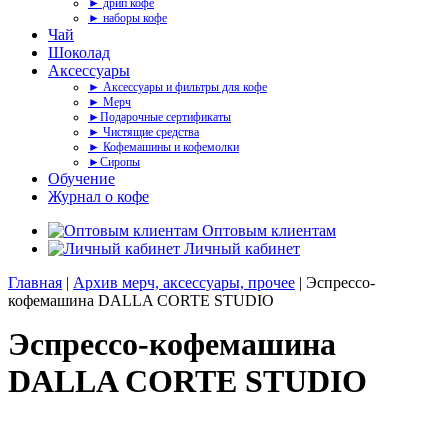
► дрип кофе
► наборы кофе
Чай
Шоколад
Аксессуары
► Аксессуары и фильтры для кофе
► Мерч
►Подарочные сертификаты
► Чистящие средства
► Кофемашины и кофемолки
►Сиропы
Обучение
Журнал о кофе
Оптовым клиентам
Личный кабинет
Главная
|
Архив мерч, аксессуары, прочее
| Эспрессо-
кофемашина DALLA CORTE STUDIO
Эспрессо-кофемашина
DALLA CORTE STUDIO