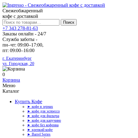
Свежеобжаренный
кофе с доставкой
Искать:
Поиск
+7 343 278-81-63
Заказы онлайн - 24/7
Служба заботы -
пн–чт: 09:00–17:00,
пт: 09:00–16:00
г. Екатеринбург
ул. Городская, 20
0
Корзина
Меню
Каталог
Купить Кофе
► кофе в зернах
► кофе для эспрессо
► кофе для фильтра
► кофе для капучино
► кофе без кофеина
► крепкий кофе
► Barrel Series