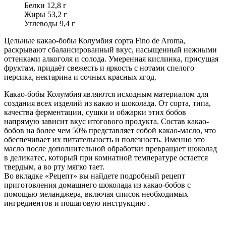
Белки 12,8 г
Жиры 53,2 г
Углеводы 9,4 г
Цельные какао-бобы Колумбия сорта Fino de Aroma,
раскрывают сбалансированный вкус, насыщенный нежными
оттенками алкоголя и солода. Умеренная кислинка, присущая
фруктам, придаёт свежесть и яркость с нотами спелого
персика, нектарина и сочных красных ягод.
Какао-бобы Колумбия являются исходным материалом для
создания всех изделий из какао и шоколада. От сорта, типа,
качества ферментации, сушки и обжарки этих бобов
напрямую зависит вкус итогового продукта. Состав какао-
бобов на более чем 50% представляет собой какао-масло, что
обеспечивает их питательность и полезность. Именно это
масло после дополнительной обработки превращает шоколад
в деликатес, который при комнатной температуре остается
твердым, а во рту мягко тает.
Во вкладке «Рецепт» вы найдете подробный рецепт
приготовления домашнего шоколада из какао-бобов с
помощью меланджера, включая список необходимых
ингредиентов и пошаговую инструкцию .