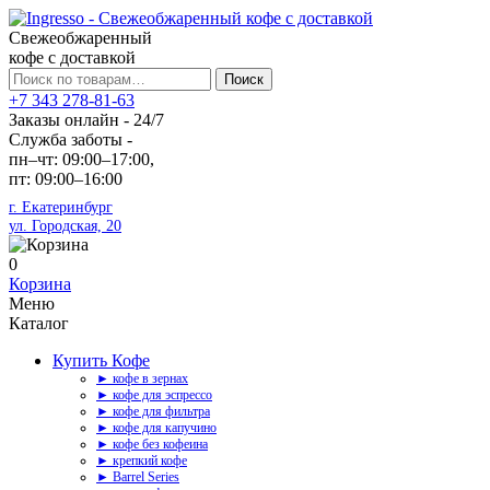
Свежеобжаренный
кофе с доставкой
Искать:
Поиск
+7 343 278-81-63
Заказы онлайн - 24/7
Служба заботы -
пн–чт: 09:00–17:00,
пт: 09:00–16:00
г. Екатеринбург
ул. Городская, 20
0
Корзина
Меню
Каталог
Купить Кофе
► кофе в зернах
► кофе для эспрессо
► кофе для фильтра
► кофе для капучино
► кофе без кофеина
► крепкий кофе
► Barrel Series