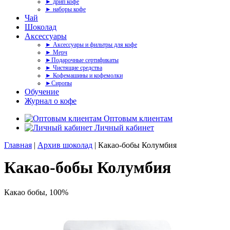
► дрип кофе
► наборы кофе
Чай
Шоколад
Аксессуары
► Аксессуары и фильтры для кофе
► Мерч
►Подарочные сертификаты
► Чистящие средства
► Кофемашины и кофемолки
►Сиропы
Обучение
Журнал о кофе
Оптовым клиентам
Личный кабинет
Главная
|
Архив шоколад
| Какао-бобы Колумбия
Какао-бобы Колумбия
Какао бобы, 100%