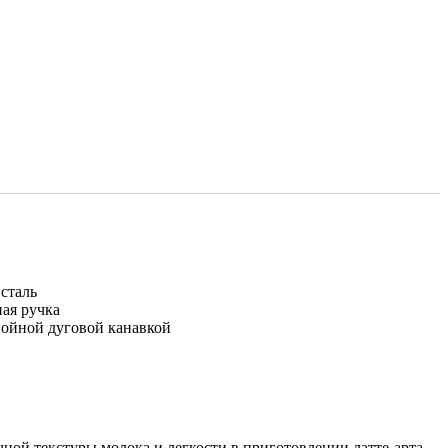
сталь
ая ручка
войной дуговой канавкой
й текстуры молока и легкости в приготовлении латте-арта.