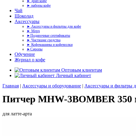
► дрип кофе
► наборы кофе
Чай
Шоколад
Аксессуары
► Аксессуары и фильтры для кофе
► Мерч
►Подарочные сертификаты
► Чистящие средства
► Кофемашины и кофемолки
►Сиропы
Обучение
Журнал о кофе
Оптовым клиентам
Личный кабинет
Главная
|
Аксессуары и оборудование
|
Аксессуары и фильтры д
Питчер MHW-3BOMBER 350 
для латте-арта