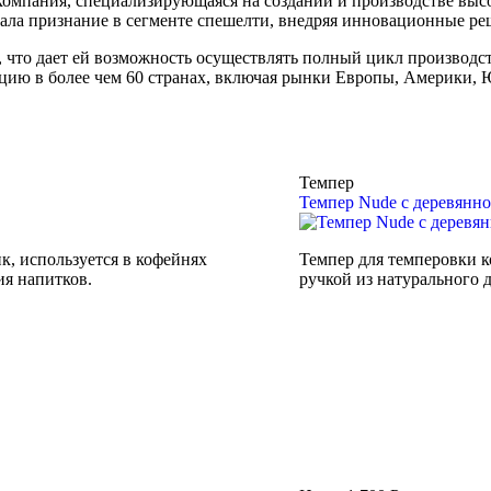
ания, специализирующаяся на создании и производстве высоко
ла признание в сегменте спешелти, внедряя инновационные реш
 что дает ей возможность осуществлять полный цикл производс
ю в более чем 60 странах, включая рынки Европы, Америки, 
Темпер
Темпер Nude с деревянно
, используется в кофейнях
Темпер для темперовки к
ия напитков.
ручкой из натурального 