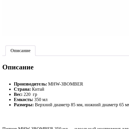
Описание
Описание
Производитель:
MHW-3BOMBER
Страна:
Китай
Вес:
220 гр
Емкость:
350 мл
Размеры:
Верхний диаметр 85 мм, нижний диаметр 65 мм
Питчер MHW-3BOMBER 350 мл — идеальный инструмент для бари