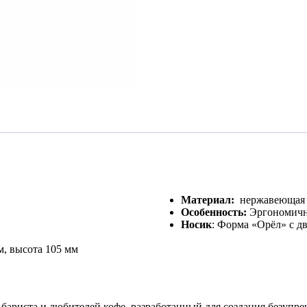
Материал:
нержавеющая 
Особенность:
Эргономичн
Носик
: Форма «Орёл» с д
, высота 105 мм
ста и любителей кофе, разработанный для создания безупречно