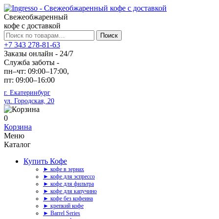
Свежеобжаренный
кофе с доставкой
Искать:
Поиск
+7 343 278-81-63
Заказы онлайн - 24/7
Служба заботы -
пн–чт: 09:00–17:00,
пт: 09:00–16:00
г. Екатеринбург
ул. Городская, 20
0
Корзина
Меню
Каталог
Купить Кофе
► кофе в зернах
► кофе для эспрессо
► кофе для фильтра
► кофе для капучино
► кофе без кофеина
► крепкий кофе
► Barrel Series