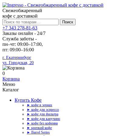
Свежеобжаренный
кофе с доставкой
Искать:
Поиск
+7 343 278-81-63
Заказы онлайн - 24/7
Служба заботы -
пн–чт: 09:00–17:00,
пт: 09:00–16:00
г. Екатеринбург
ул. Городская, 20
0
Корзина
Меню
Каталог
Купить Кофе
► кофе в зернах
► кофе для эспрессо
► кофе для фильтра
► кофе для капучино
► кофе без кофеина
► крепкий кофе
► Barrel Series