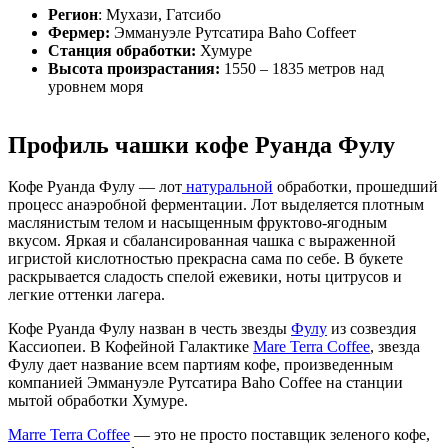
Регион
: Мухази, Гатсибо
Фермер:
Эммануэле Рутсатира Baho Coffeeт
Станция обработки:
Хумуре
Высота произрастания:
1550 – 1835 метров над
уровнем моря
Профиль чашки кофе Руанда Фулу
Кофе Руанда Фулу — лот
натуральной
обработки, прошедший
процесс анаэробной ферментации. Лот выделяется плотным
маслянистым телом и насыщенным фруктово-ягодным
вкусом. Яркая и сбалансированная чашка с выраженной
игристой кислотностью прекрасна сама по себе. В букете
раскрывается сладость спелой ежевики, ноты цитрусов и
легкие оттенки лагера.
Кофе Руанда Фулу назван в честь звезды
Фулу
из созвездия
Кассиопеи.
В Кофейной Галактике
Mare Terra Coffee
, звезда
Фулу дает название всем партиям кофе, произведенным
компанией Эммануэле Рутсатира Baho Coffee на станции
мытой обработки Хумуре.
Marre Terra Coffee
— это не просто поставщик зеленого кофе,