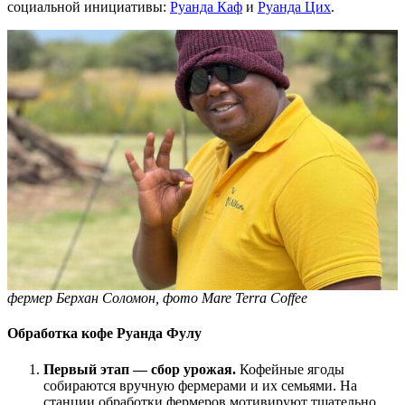
социальной инициативы:
Руанда Каф
и
Руанда Цих
.
фермер Берхан Соломон, фото Mare Terra Coffee
Обработка кофе Руанда Фулу
Первый этап — сбор урожая.
Кофейные ягоды
собираются вручную фермерами и их семьями. На
станции обработки фермеров мотивируют тщательно