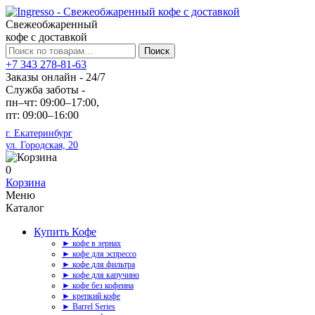
Свежеобжаренный
кофе с доставкой
Искать:
Поиск
+7 343 278-81-63
Заказы онлайн - 24/7
Служба заботы -
пн–чт: 09:00–17:00,
пт: 09:00–16:00
г. Екатеринбург
ул. Городская, 20
0
Корзина
Меню
Каталог
Купить Кофе
► кофе в зернах
► кофе для эспрессо
► кофе для фильтра
► кофе для капучино
► кофе без кофеина
► крепкий кофе
► Barrel Series