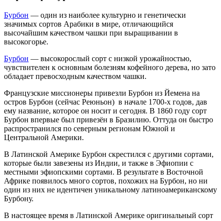
Бурбон
— один из наиболее культурно и генетически
значимых сортов Арабики в мире, отличающийся
высочайшим качеством чашки при выращивании в
высокогорье.
Бурбон
— высокорослый сорт с низкой урожайностью,
чувствителен к основным болезням кофейного дерева, но зато
обладает превосходным качеством чашки.
Французские миссионеры привезли Бурбон из Йемена на
остров Бурбон (сейчас Реюньон) в начале 1700-х годов, дав
ему название, которое он носит и сегодня. В 1860 году сорт
Бурбон впервые был привезён в Бразилию. Оттуда он быстро
распространился по северным регионам Южной и
Центральной Америки.
В Латинской Америке Бурбон скрестился с другими сортами,
которые были завезены из Индии, и также в Эфиопии с
местными эфиопскими сортами. В результате в Восточной
Африке появилось много сортов, похожих на Бурбон, но ни
один из них не идентичен уникальному латиноамериканскому
Бурбону.
В настоящее время в Латинской Америке оригинальный сорт