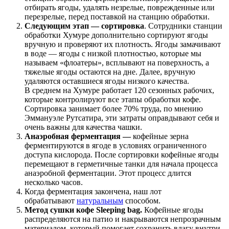
отбирать ягоды, удалять незрелые, поврежденные или
перезрелые, перед поставкой на станцию обработки.
Следующим этап — сортировка
. Сотрудники станции
обработки Хумуре дополнительно сортируют ягоды
вручную и проверяют их плотность. Ягоды замачивают
в воде — ягоды с низкой плотностью, которые мы
называем «флоатеры», всплывают на поверхность, а
тяжелые ягоды остаются на дне. Далее, вручную
удаляются оставшиеся ягоды низкого качества.
В среднем на Хумуре работает 120 сезонных рабочих,
которые контролируют все этапы обработки кофе.
Сортировка занимает более 70% труда, по мнению
Эммануэле Рутсатира, эти затраты оправдывают себя и
очень важны для качества чашки.
Анаэробная ферментация
—
кофейные зерна
ферментируются в ягоде в условиях ограниченного
доступа кислорода. После сортировки кофейные ягоды
перемещают в герметичные танки для начала процесса
анаэробной ферментации. Этот процесс длится
несколько часов.
Когда ферментация закончена, наш лот
обрабатывают
натуральным
способом.
Метод сушки кофе Sleeping bag.
Кофейные ягоды
распределяются на патио и накрываются непрозрачным
материалом, который помогает сохранить влагу внутри.