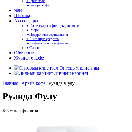
► дрип кофе
► наборы кофе
Чай
Шоколад
Аксессуары
► Аксессуары и фильтры для кофе
► Мерч
►Подарочные сертификаты
► Чистящие средства
► Кофемашины и кофемолки
►Сиропы
Обучение
Журнал о кофе
Оптовым клиентам
Личный кабинет
Главная
|
Архив кофе
| Руанда Фулу
Руанда Фулу
Кофе для фильтра