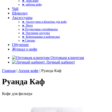
► дрип кофе
► наборы кофе
Чай
Шоколад
Аксессуары
► Аксессуары и фильтры для кофе
► Мерч
►Подарочные сертификаты
► Чистящие средства
► Кофемашины и кофемолки
►Сиропы
Обучение
Журнал о кофе
Оптовым клиентам
Личный кабинет
Главная
|
Архив кофе
| Руанда Каф
Руанда Каф
Кофе для фильтра