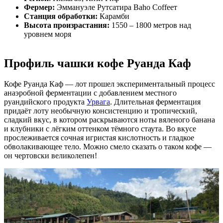
Фермер:
Эммануэле Рутсатира Baho Coffeeт
Станция обработки:
Карамби
Высота произрастания:
1550 – 1800 метров над
уровнем моря
Профиль чашки кофе Руанда Каф
Кофе Руанда Каф — лот прошел экспериментальный процесс
анаэробной ферментации с добавлением местного
руандийского продукта
Урвага
. Длительная ферментация
придаёт лоту необычную консистенцию и тропический,
сладкий вкус, в котором раскрываются ноты вяленого банана
и клубники с лёгким оттенком тёмного стаута. Во вкусе
прослеживается сочная игристая кислотность и гладкое
обволакивающее тело. Можно смело сказать о таком кофе —
он чертовски великолепен!