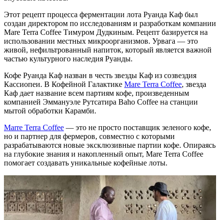
Этот рецепт процесса ферментации лота Руанда Каф был
создан директором по исследованиям и разработкам компании
Mare Terra Coffee Тимуром Дудкиным. Рецепт базируется на
использовании местных микроорганизмов. Урвага — это
живой, нефильтрованный напиток, который является важной
частью культурного наследия Руанды.
Кофе Руанда Каф назван в честь звезды Каф из созвездия
Кассиопеи.
В Кофейной Галактике
Mare Terra Coffee
, звезда
Каф дает название всем партиям кофе, произведенным
компанией Эммануэле Рутсатира Baho Coffee на станции
мытой обработки Карамби.
Marre Terra Coffee
— это не просто поставщик зеленого кофе,
но и партнер для фермеров, совместно с которыми
разрабатываются новые эксклюзивные партии кофе. Опираясь
на глубокие знания и накопленный опыт, Mare Terra Coffee
помогает создавать уникальные кофейные лоты.