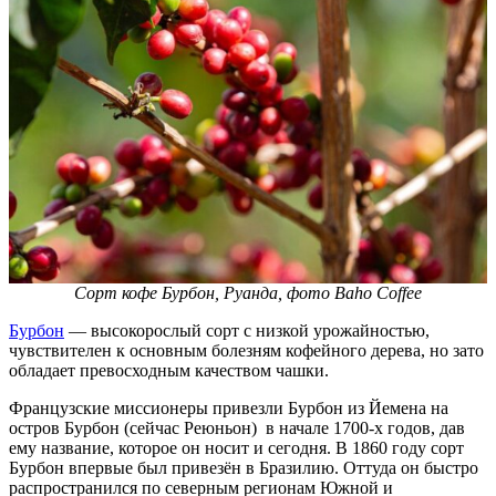
Сорт кофе Бурбон, Руанда
,
фото Baho Coffee
Бурбон
— высокорослый сорт с низкой урожайностью,
чувствителен к основным болезням кофейного дерева, но зато
обладает превосходным качеством чашки.
Французские миссионеры привезли Бурбон из Йемена на
остров Бурбон (сейчас Реюньон) в начале 1700-х годов, дав
ему название, которое он носит и сегодня. В 1860 году сорт
Бурбон впервые был привезён в Бразилию. Оттуда он быстро
распространился по северным регионам Южной и