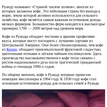
Руанду называют «Страной тысячи холмов», многие из
которых засажены кофе. Это небольшая страна без выхода к
морю, земли которой активно используются для сельского
хозяйства, кофе является самым важным источником дохода
мелких фермеров. Большинство ферм находятся в высокогорье
примерно 1700 — 2000 метров над уровнем моря.
Кофе из Руанды обладает чистыми и яркими профилями
вкуса, которые могут поспорить с лучшими сортами из
Центральной Америки. Они более сбалансированы, чем кофе
из
К
ени
и,
обладают привлекательной фруктовой сладостью,
цветочными нотками и лёгким чайным послевкусием. Здесь
производство высококачественного кофе тесно связано с
ростом национального духа после трагической гражданской
войны и геноцида 1990-х годов.
По общему мнению, кофе в Руанду впервые привезли
немецкие миссионеры в 1904 году. К 1930 году кофе стал
основным источником дохода для сельских семей в Руанде.