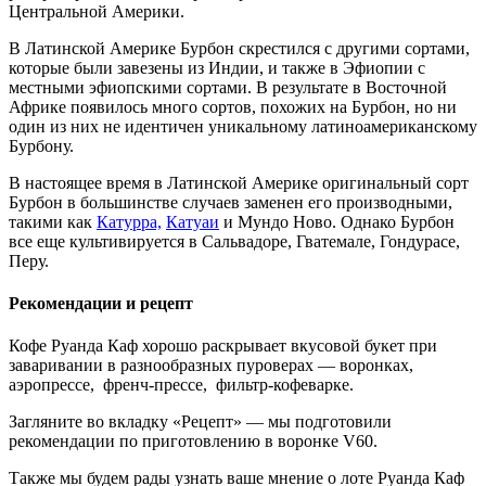
Центральной Америки.
В Латинской Америке Бурбон скрестился с другими сортами,
которые были завезены из Индии, и также в Эфиопии с
местными эфиопскими сортами. В результате в Восточной
Африке появилось много сортов, похожих на Бурбон, но ни
один из них не идентичен уникальному латиноамериканскому
Бурбону.
В настоящее время в Латинской Америке оригинальный сорт
Бурбон в большинстве случаев заменен его производными,
такими как
Катурра,
Катуаи
и Мундо Ново. Однако Бурбон
все еще культивируется в Сальвадоре, Гватемале, Гондурасе,
Перу.
Рекомендации и рецепт
Кофе Руанда Каф хорошо раскрывает вкусовой букет при
заваривании в разнообразных пуроверах — воронках,
аэропрессе, френч-прессе, фильтр-кофеварке.
Загляните во вкладку «Рецепт» — мы подготовили
рекомендации по приготовлению в воронке V60.
Также мы будем рады узнать ваше мнение о лоте Руанда Каф