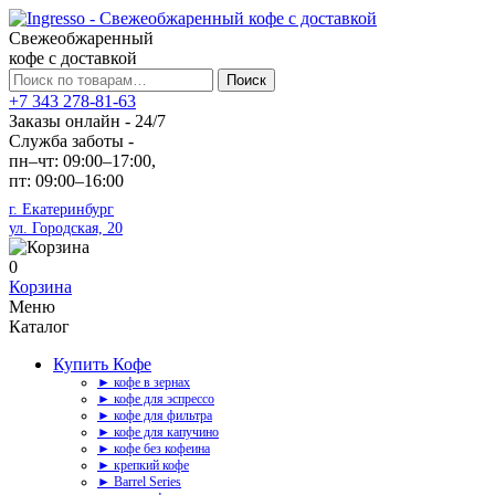
Свежеобжаренный
кофе с доставкой
Искать:
Поиск
+7 343 278-81-63
Заказы онлайн - 24/7
Служба заботы -
пн–чт: 09:00–17:00,
пт: 09:00–16:00
г. Екатеринбург
ул. Городская, 20
0
Корзина
Меню
Каталог
Купить Кофе
► кофе в зернах
► кофе для эспрессо
► кофе для фильтра
► кофе для капучино
► кофе без кофеина
► крепкий кофе
► Barrel Series