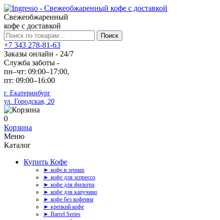
Свежеобжаренный
кофе с доставкой
Искать:
Поиск
+7 343 278-81-63
Заказы онлайн - 24/7
Служба заботы -
пн–чт: 09:00–17:00,
пт: 09:00–16:00
г. Екатеринбург
ул. Городская, 20
0
Корзина
Меню
Каталог
Купить Кофе
► кофе в зернах
► кофе для эспрессо
► кофе для фильтра
► кофе для капучино
► кофе без кофеина
► крепкий кофе
► Barrel Series