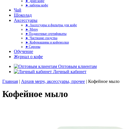
► дрип кофе
► наборы кофе
Чай
Шоколад
Аксессуары
► Аксессуары и фильтры для кофе
► Мерч
►Подарочные сертификаты
► Чистящие средства
► Кофемашины и кофемолки
►Сиропы
Обучение
Журнал о кофе
Оптовым клиентам
Личный кабинет
Главная
|
Архив мерч, аксессуары, прочее
| Кофейное мыло
Кофейное мыло